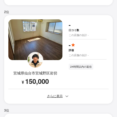
2位
-
口コミ数
この店舗の合計 -
-
評価
この店舗の合計 -
24時間以内の返信
宮城県仙台市宮城野区岩切
150,000
¥
さらに表示
3位