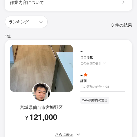
作業内容について
3 件の結果
1位
-
口コミ数
この店舗の合計 68
-
評価
この店舗の合計 4.98
24時間以内の返信
宮城県仙台市宮城野区
121,000
¥
さらに表示