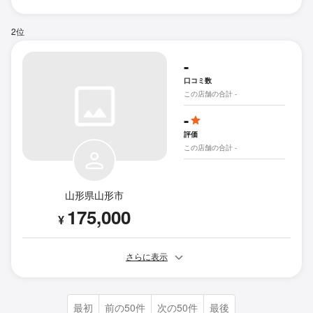
2位
-
口コミ数
この店舗の合計 -
-
評価
この店舗の合計 -
山形県山形市
175,000
¥
さらに表示
最初
前の50件
次の50件
最後