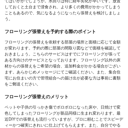
てはいかがでしょうか。水回りは特に経年劣化が早いです。放置
しておくと土台まで浸食され、より多くの費用がかかってしまう
こともあるので、気になるようになったら張替えを検討しましょ
う。
フローリング張替えを予約する際のポイント
フローリングの張替えを依頼する部屋の場所と面積に応じて金額
が変わります。予約の際に部屋の間取り図などで面積を確認して
おきましょう。こちらのサービスはすでにフローリングが張って
ある方向けのサービスとなっております。フローリング以外の床
材からの張替えをご希望の場合、追加料金がかかる場合がござい
ます。あらかじめメッセージにてご確認ください。また、集合住
宅にお住まいの方で管理組合への届け出が必要な方は事前に書類
をご郵送ください。
フローリング張替えのメリット
ペットや子供の引っかき傷でボロボロになった床や、日焼けで変
色してしまったフローリングが新品同様に生まれ変わります。最
近DIYでの張替えも流行っていますが、プロに頼むことでスピーデ
ィーかつ確実にきれいに仕上げてもらえます。また、自分でやる