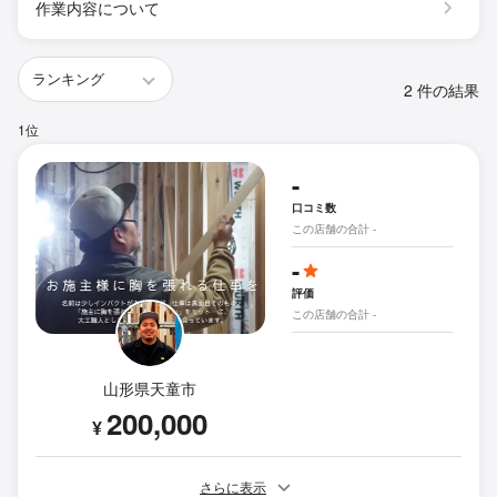
作業内容について
2 件の結果
1位
-
口コミ数
この店舗の合計 -
-
評価
この店舗の合計 -
山形県天童市
200,000
¥
さらに表示