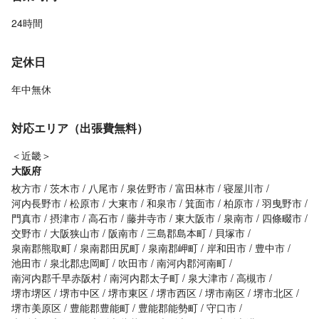
24時間
定休日
年中無休
対応エリア（出張費無料）
＜近畿＞
大阪府
枚方市
茨木市
八尾市
泉佐野市
富田林市
寝屋川市
河内長野市
松原市
大東市
和泉市
箕面市
柏原市
羽曳野市
門真市
摂津市
高石市
藤井寺市
東大阪市
泉南市
四條畷市
交野市
大阪狭山市
阪南市
三島郡島本町
貝塚市
泉南郡熊取町
泉南郡田尻町
泉南郡岬町
岸和田市
豊中市
池田市
泉北郡忠岡町
吹田市
南河内郡河南町
南河内郡千早赤阪村
南河内郡太子町
泉大津市
高槻市
堺市堺区
堺市中区
堺市東区
堺市西区
堺市南区
堺市北区
堺市美原区
豊能郡豊能町
豊能郡能勢町
守口市