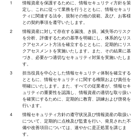
1
情報資産を保護するために、情報セキュリティ方針を策
定し、これに従って業務を行うとともに、情報セキュリ
ティに関連する法令、規制その他の規範、及び、お客様
との契約事項を遵守いたします。
2
情報資産に対して存在する漏洩、き損、滅失等のリスク
を分析、評価するための基準を明確にし、体系的なリス
クアセスメント方法を確立するとともに、定期的にリス
クアセスメントを実施いたします。また、その結果に基
づき、必要かつ適切なセキュリティ対策を実施いたしま
す。
3
担当役員を中心とした情報セキュリティ体制を確立する
とともに、情報セキュリティに関する権限および責任を
明確にいたします。また、すべての従業者が、情報セキ
ュリティの重要性を認識し、情報資産の適切な取り扱い
を確実にするために、定期的に教育、訓練および啓発を
行います。
4
情報セキュリティ方針の遵守状況及び情報資産の取扱い
について、定期的に点検及び監査を行い、発見された不
備や改善項目については、速やかに是正処置を講じま
す。