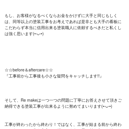
もし、お客様がなるべくならお金をかけずに大手と同じもしく
は、同等以上の塗装工事をお考えであれば是非とも大手の看板に
こだわらず本当に信用出来る塗装職人に依頼するべきだと私くし
は強く思います(•ᵕᴗᵕ•)
☆☆before＆aftercare☆☆ㅤㅤㅤㅤㅤㅤㅤㅤㅤ
『工事前から工事後も小さな疑問をキャッチします!!』
そして、Re makeは一つ一つの問題に丁寧にお答えさせて頂きご
納得できる塗装工事が出来るように努めてまいります(•ᵕᴗᵕ•)ゞ
工事が終わったから終わり！ではなく、工事が始まる前から終わ