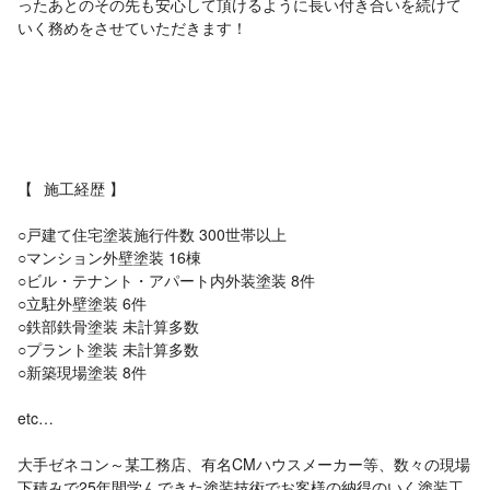
ったあとのその先も安心して頂けるように長い付き合いを続けて
いく務めをさせていただきます！
【⠀施工経歴 】ㅤ
‎○戸建て住宅塗装施行件数 ‎300世帯以上
‎○マンション外壁塗装 ‎16棟
‎○ビル・テナント・アパート内外装塗装 ‎8件
‎○立駐外壁塗装 ‎6件
‎○鉄部鉄骨塗装 未計算多数
‎○プラント塗装 未計算多数
‎○新築現場塗装 ‎8件
etc…
大手ゼネコン～某工務店、有名CMハウスメーカー等、数々の現場
下積みで25年間学んできた塗装技術でお客様の納得のいく塗装工