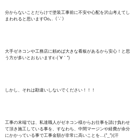
分からないことだらけで塗装工事前に不安や心配を沢山考えてし
まわれると思いますOo｡.（´-`）
大手ゼネコンや工務店に頼めば大きな看板があるから安心！と思
う方が多いとおもいますε-(´∀｀*)
‏しかし、それは勘違いしないでください！！！
工事の末端では、私達職人がゼネコン様からお仕事を請け負わせ
て頂き施工している事を、すなわち、中間マージンや経費が余分
にかかっている事で工事金額が非常に高いことを…(*_*)(汗