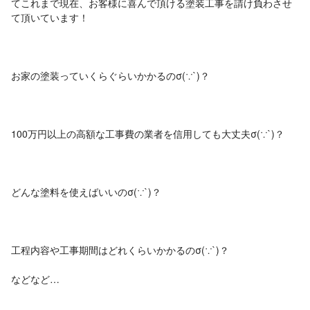
てこれまで現在、お客様に喜んで頂ける塗装工事を請け負わさせ
て頂いています！
お家の塗装っていくらぐらいかかるのσ(∵`)？
‎100万円以上の高額な工事費の業者を信用しても大丈夫σ(∵`)？
どんな塗料を使えばいいのσ(∵`)？ ㅤ
工程内容や工事期間はどれくらいかかるのσ(∵`)？ㅤㅤㅤㅤ
などなど…