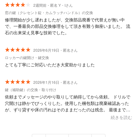
2週間前・匿名 Y・Iさん
窓の鍵（クレセント錠・カムラッチハンドル）の交換
修理開始が少し遅れましたが、交換部品廃番で代替えが無い中
で、一番最良の部品交換修理をして頂き有難う御座いました。 流
石の出来栄え見事な技術でした。
2026年6月19日・匿名さん
ロッカーの鍵開け・鍵交換
とても丁寧にご対応いただき大変助かりました
2026年1月16日・匿名さん
鍵（補助鍵）の交換・取り付け
依頼までメッセージのやり取りして納得してから依頼。 ドリルで
穴開けは静かでびっくりした。使用した梱包類は廃棄確認あった
が、ずり貸すや床の汚れはそのままだったのは残念。 最後までの
かたずけ含めると高めかな。
続きを読む