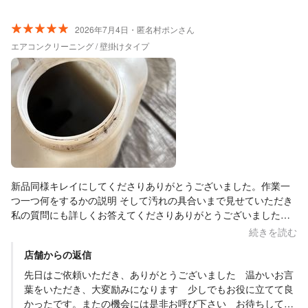
なさらずに作業してくださいまして、有り難かったです。 作業後
も、この後どんなことが起きやすいかの説明もあり、信頼できる
2026年7月4日・匿名村ポンさん
方だなと思いました。 また、他のエアコンのクリーニングも検討
する際には迷わずリピートさせていただきます。 ありがとうござ
エアコンクリーニング / 壁掛けタイプ
いました！
新品同様キレイにしてくださりありがとうございました。作業一
つ一つ何をするかの説明 そして汚れの具合いまで見せていただき
私の質問にも詳しくお答えてくださりありがとうございました。
次回もお願いしたいし、知り合いにも紹介したいと思います。次
続きを読む
は洗濯機をお願いしたいと思います。
店舗からの返信
先日はご依頼いただき、ありがとうございました 温かいお言
葉をいただき、大変励みになります 少しでもお役に立てて良
かったです。またの機会には是非お呼び下さい お待ちしてい