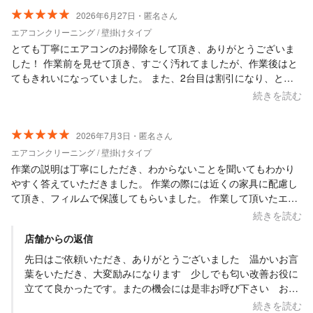
2026年6月27日・匿名さん
エアコンクリーニング / 壁掛けタイプ
とても丁寧にエアコンのお掃除をして頂き、ありがとうございま
した！ 作業前を見せて頂き、すごく汚れてましたが、作業後はと
てもきれいになっていました。 また、2台目は割引になり、とて
もリーズナブルだと思いました。 笑顔で、とても誠実な方でし
続きを読む
た！ またお願いしたいと思います。 ありがとうございます。
2026年7月3日・匿名さん
エアコンクリーニング / 壁掛けタイプ
作業の説明は丁寧にしただき、わからないことを聞いてもわかり
やすく答えていただきました。 作業の際には近くの家具に配慮し
て頂き、フィルムで保護してもらいました。 作業して頂いたエア
コンも臭いも気にもならなくなり、とても快適になりました。 ま
続きを読む
た、是非よろしくお願いします。
店舗からの返信
先日はご依頼いただき、ありがとうございました 温かいお言
葉をいただき、大変励みになります 少しでも匂い改善お役に
立てて良かったです。またの機会には是非お呼び下さい お待
ちしています
続きを読む