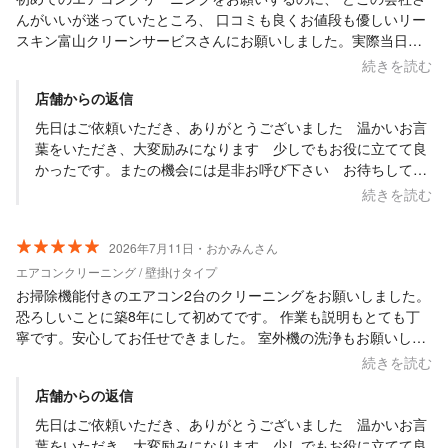
んがいいが迷っていたところ、 口コミも良くお値段も優しいリー
スキン富山クリーンサービスさんにお願いしました。実際当日に
なると、 とても丁寧なご対応をいただき、エアコン清掃前に丁寧
続きを読む
な説明と丁寧な作業でとても安心しました。 作業していただいた
店舗からの返信
後のエアコンは本当新品同様に生まれ変わり、とても涼しく快適
に過ごせるようになりました。 大変優しい店長さんで、次回も必
先日はご依頼いただき、ありがとうございました 温かいお言
ずリースキン富山クリーンサービスさんにお願いしたいです。 知
葉をいただき、大変励みになります 少しでもお役に立てて良
り合いでエアコンクリーニングの業者さんを探しているので、紹
かったです。またの機会には是非お呼び下さい お待ちしてい
介しておきます。この度は本当にありがとうございました。
ます
続きを読む
2026年7月11日・おかみんさん
エアコンクリーニング / 壁掛けタイプ
お掃除機能付きのエアコン2台のクリーニングをお願いしました。
恐ろしいことに築8年にして初めてです。 作業も説明もとても丁
寧です。安心してお任せできました。 室外機の洗浄もお願いして
いたのですが、洗浄するほど汚れていないと教えていただき、と
続きを読む
ても信頼できました。 また、寝室の1台が取り付け位置の問題
店舗からの返信
で、中の部品が取り出せないとの事だったのですが、リスクも含
めて丁寧に説明してくださいました。 無事に稼働してくれて良か
先日はご依頼いただき、ありがとうございました 温かいお言
ったです！ 8年分の汚れはというと、びっくりするくらい汚かっ
葉をいただき、大変励みになります 少しでもお役に立てて良