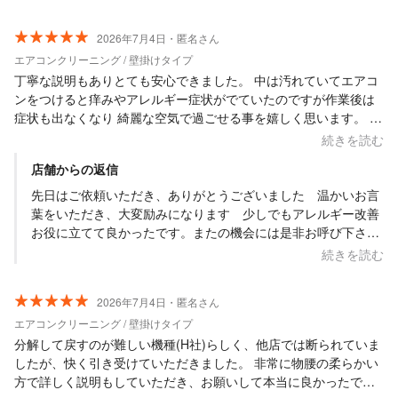
2026年7月4日・匿名さん
エアコンクリーニング / 壁掛けタイプ
丁寧な説明もありとても安心できました。 中は汚れていてエアコ
ンをつけると痒みやアレルギー症状がでていたのですが作業後は
症状も出なくなり 綺麗な空気で過ごせる事を嬉しく思います。 ま
たお願いしたいと思えるお方でした！ またよろしくお願いします
続きを読む
(^^)
店舗からの返信
先日はご依頼いただき、ありがとうございました 温かいお言
葉をいただき、大変励みになります 少しでもアレルギー改善
お役に立てて良かったです。またの機会には是非お呼び下さ
い お待ちしています
続きを読む
2026年7月4日・匿名さん
エアコンクリーニング / 壁掛けタイプ
分解して戻すのが難しい機種(H社)らしく、他店では断られていま
したが、快く引き受けていただきました。 非常に物腰の柔らかい
方で詳しく説明もしていただき、お願いして本当に良かったで