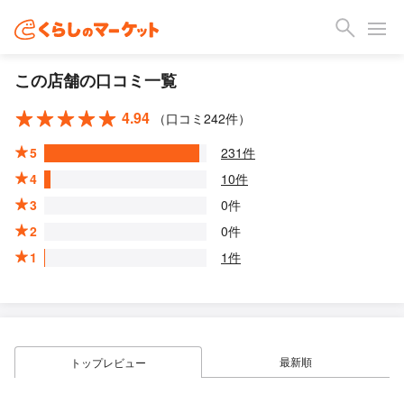
この店舗の口コミ一覧
4.94
（口コミ242件）
5
231件
4
10件
3
0件
2
0件
1
1件
最新順
トップレビュー