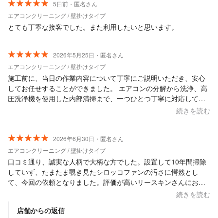
5日前・匿名さん
エアコンクリーニング / 壁掛けタイプ
とても丁寧な接客でした。また利用したいと思います。
2026年5月25日・匿名さん
エアコンクリーニング / 壁掛けタイプ
施工前に、当日の作業内容について丁寧にご説明いただき、安心
してお任せすることができました。 エアコンの分解から洗浄、高
圧洗浄機を使用した内部清掃まで、一つひとつ丁寧に対応してい
ただき、途中の確認もしっかり行ってくださったので、とても信
続きを読む
頼感がありました。 作業後はエアコンも綺麗になり、お願いして
本当に良かったです。 また次回もぜひお願いしたいと思います。
この度はありがとうございました。
2026年6月30日・匿名さん
エアコンクリーニング / 壁掛けタイプ
口コミ通り、誠実な人柄で大柄な方でした。設置して10年間掃除
していず、たまたま覗き見たシロッコファンの汚さに愕然とし
て、今回の依頼となりました。評価が高いリースキンさんにお願
いして正解でした。見違える綺麗さになりました。
続きを読む
店舗からの返信