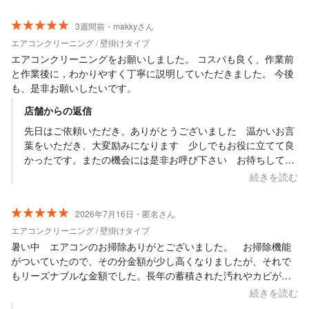
3週間前・makkyさん
エアコンクリーニング / 壁掛けタイプ
エアコンクリーニングをお願いしました。 コスパも良く、作業前
と作業後に，わかりやすく丁寧に説明していただきました。 今後
も、是非お願いしたいです。
店舗からの返信
先日はご依頼いただき、ありがとうございました 温かいお言
葉をいただき、大変励みになります 少しでもお役に立てて良
かったです。またの機会には是非お呼び下さい お待ちしてい
ます
続きを読む
2026年7月16日・匿名さん
エアコンクリーニング / 壁掛けタイプ
暑い中 エアコンのお掃除ありがとございました。 お掃除機能
がついていたので、その分金額が少し高くなりましたが、それで
もリーズナブルな金額でした。長年の蓄積された汚れやカビが除
去された事で エアコン内部からの臭いもなくなりました。これ
続きを読む
で電気代も少し安くなればと思っています。