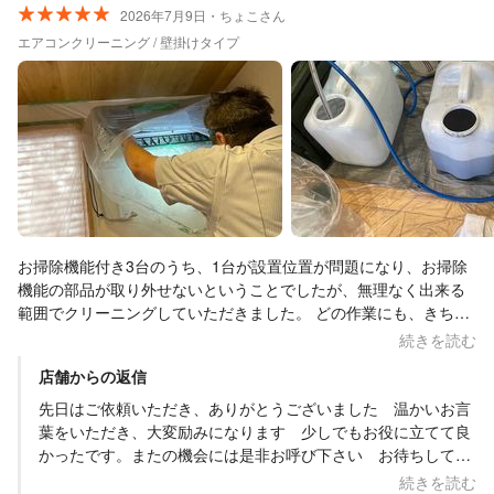
2026年7月9日・ちょこさん
エアコンクリーニング / 壁掛けタイプ
お掃除機能付き3台のうち、1台が設置位置が問題になり、お掃除
機能の部品が取り外せないということでしたが、無理なく出来る
範囲でクリーニングしていただきました。 どの作業にも、きちん
とリスクについてのお話もありつつ、分かりやすく端的に状態を
続きを読む
お伝えいただきながらでしたので、安心感がありました。 作業に
店舗からの返信
ついても無駄がなく、床や畳を傷めないように養生もしっかりし
てくださいました。外水栓の使用時にはご持参されたマットもお
先日はご依頼いただき、ありがとうございました 温かいお言
見受けしましたので、外水栓がないご家庭ではお風呂場でも傷付
葉をいただき、大変励みになります 少しでもお役に立てて良
けずに作業されるのだろうなと思いました。 とても暑い日で、し
かったです。またの機会には是非お呼び下さい お待ちしてい
かも二階での作業時間は本当に暑かったのですが、イヤな顔一つ
ます
続きを読む