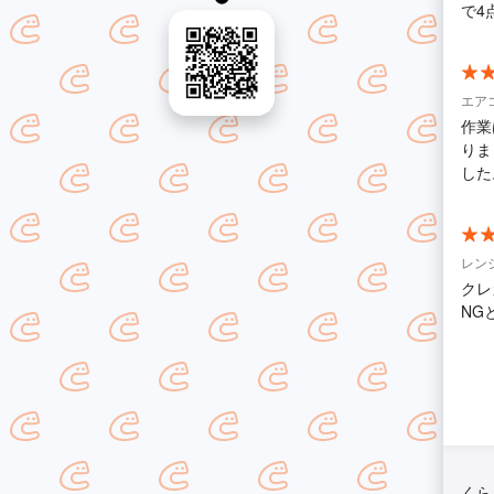
で4
エア
作業
りま
した
レン
クレ
NG
くら