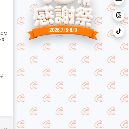
にな
いま
は