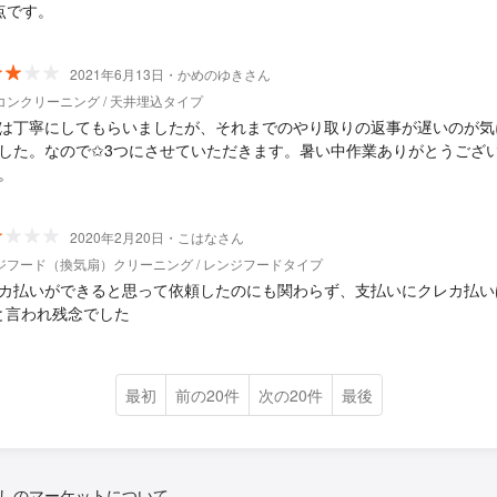
点です。
2021年6月13日・かめのゆきさん
コンクリーニング / 天井埋込タイプ
は丁寧にしてもらいましたが、それまでのやり取りの返事が遅いのが気
した。なので✩3つにさせていただきます。暑い中作業ありがとうござ
。
2020年2月20日・こはなさん
ジフード（換気扇）クリーニング / レンジフードタイプ
カ払いができると思って依頼したのにも関わらず、支払いにクレカ払い
と言われ残念でした
最初
前の20件
次の20件
最後
しのマーケットについて