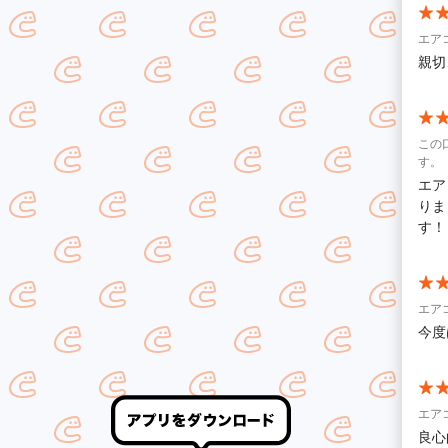
エア
親切
この
す。
エア
りま
す！
エア
今度
エア
良心