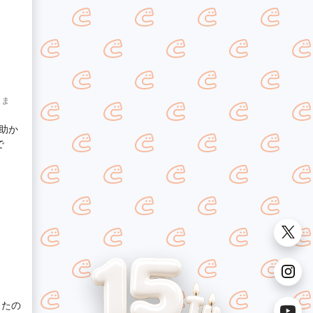
りま
助か
で
ったの