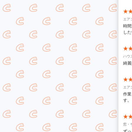
エア
時間
した
ハウ
綺麗
エア
作業
す。
窓・
ずっ