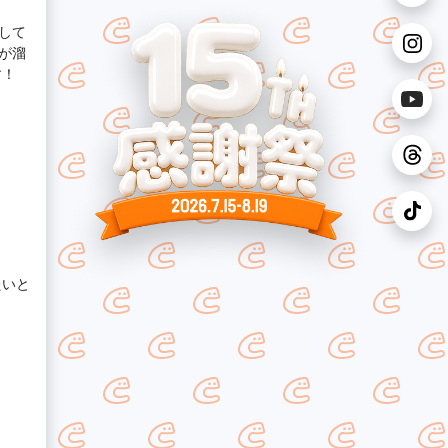
して
が溜
す！
たいと