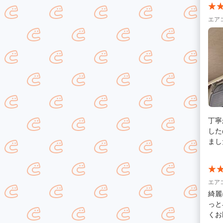
エア
丁寧
した
まし
エア
綺麗
っと
くお