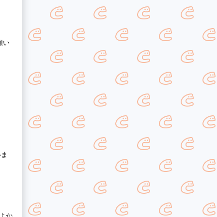
願い
いま
よか