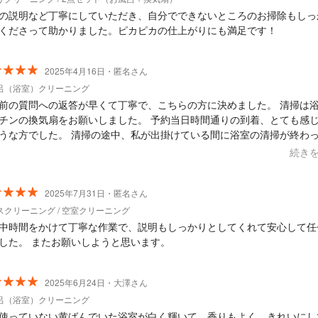
にありがとうございました。
の説明など丁寧にしていただき、自分でできないところのお掃除もしっ
くださって助かりました。ピカピカの仕上がりにも満足です！
2025年4月16日・匿名さん
呂（浴室）クリーニング
前の質問への返答が早くて丁寧で、こちらの方に決めました。 清掃は
の換気扇をお願いしました。 予約当日時間通りの到着、とても感じの良
うな方でした。 清掃の途中、私が出掛けている間に浴室の清掃が終わ
気になっていたエプロンの中も見させてもらえ、想像以上に綺麗に掃除
続き
えて助かりました。 また入居から一度も使用していなかった浴室の換
ありがとうございます。 想像以上に汚れていたのでびっくりしました。 
自分では取りきれなかったキッチンの換気扇周りも綺麗にして頂けあり
2025年7月31日・匿名さん
チンでの作業中にお話しさせて頂きましたが、とてもお話し
スクリーニング / 空室クリーニング
すい方で、掃除や洗剤の事等色々教えて頂けました。 今後の掃除に役
中時間をかけて丁寧な作業で、説明もしっかりとしてくれて安心して任
ます。 綺麗な状態を維持したいですが、汚れてきたらまたお願い
した。 またお願いしようと思います。
するかと思います。 ありがとうございました。
2025年6月24日・大澤さん
呂（浴室）クリーニング
使っていない黄ばんでいた浴室が白く輝いて、香りもよく、きれいにし