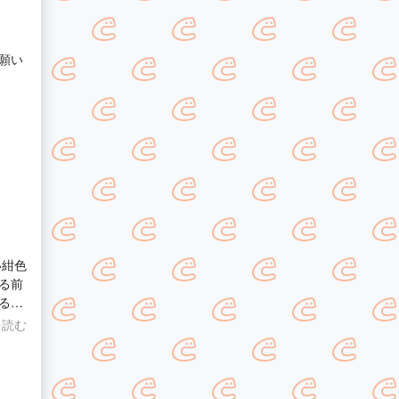
願い
い紺色
る前
るま
だけ、
を読む
わかり
かっ
いた
す。