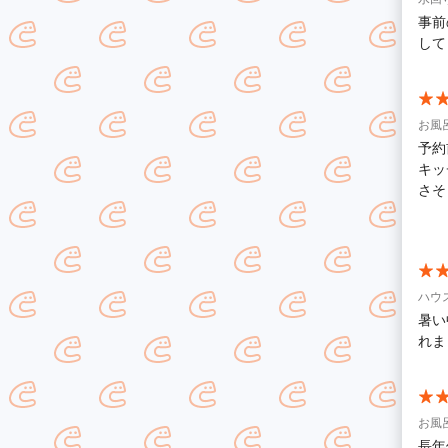
本当
事前
して
お風
予約
キッチン
さそ
り、
もら
清掃
た、
うございます。 キッ
ハウ
しや
暑い
いければと思い
れま
お風
長年