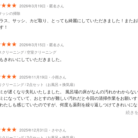
2026年3月19日・匿名さん
サッシの掃除
ラス、サッシ、カビ取り、とっても綺麗にしていただきました！またお
す！
2026年3月15日・匿名さん
スクリーニング / 空室クリーニング
もきれいにしていただきました。
2025年11月19日・小雨さん
りクリーニング / 2点セット（お風呂＋換気扇）
ミが遅くなり失礼いたしました。 風呂場の床がなんの汚れかわからな
ミになっていて、おとすのが難しい汚れだと今回の清掃作業をお願いす
わたしも感じていたのですが、何度も薬剤を繰り返しつけてきれいにな
業してくださいました。 他の黒カビや積年の汚れなども落としていた
続き
も嬉しいです。 どのような状況かなども逐一教えていただけ、とても
かったです。 換気扇の清掃もお願いしたのですが、 自分では気づかな
気扇の換気口の故障も教えていただけ、本当に助かりました。見つけて
2025年12月31日・さやさん
なければ、そのまま何年も知らないまま使い続け危なかったなと思いま
りクリーニング / 2点セット（お風呂＋換気扇）