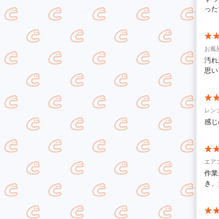
った
お風
汚れ
思い
レン
感じ
エア
作業
き、