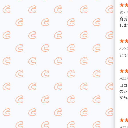
窓・
窓ガ
しま
ハウ
とて
水回
口コ
のシ
から
で作
とて
やす
た換
だか
水回