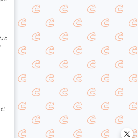
なと
。
ただ
。