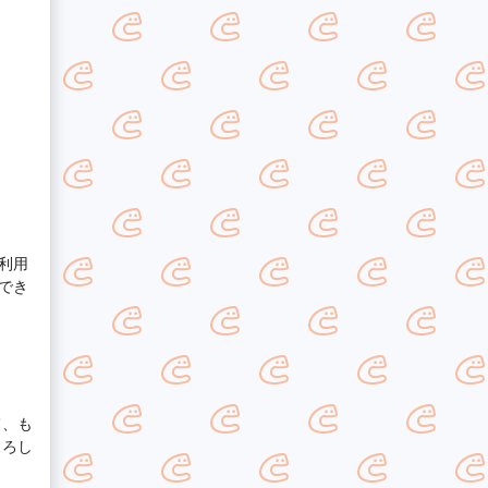
利用
でき
て、も
よろし