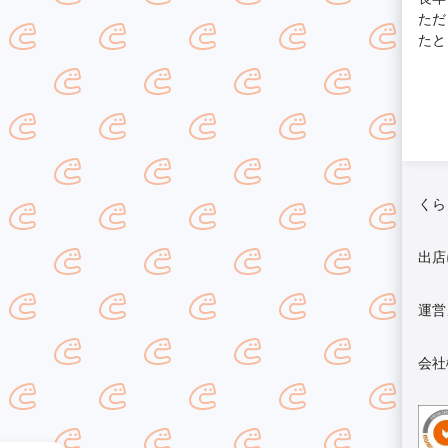
ただ
たと
くら
出店
運営
会社