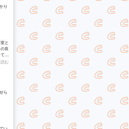
かり
浴室と
ってお
して
を読む
気扇も
ま
がと
立てて
せら
てい