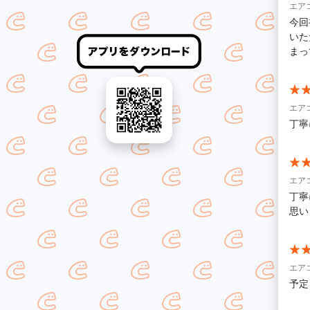
エア
今回
いた
まっ
エア
丁寧
エア
丁寧
思い
エア
予定