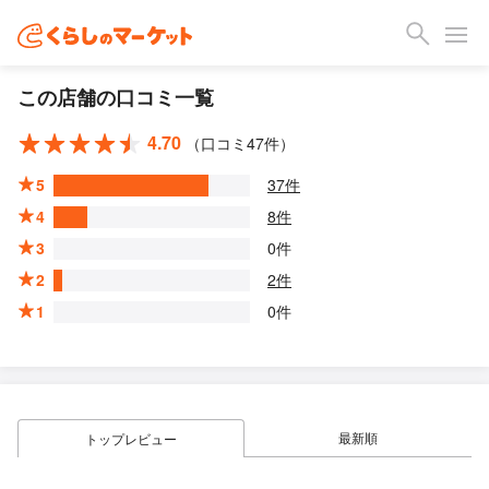
この店舗の口コミ一覧
4.70
（口コミ47件）
5
37件
4
8件
3
0件
2
2件
1
0件
最新順
トップレビュー