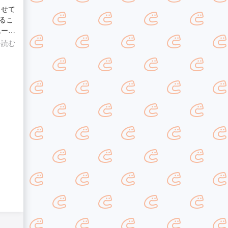
るこ
も快
を読む
いる