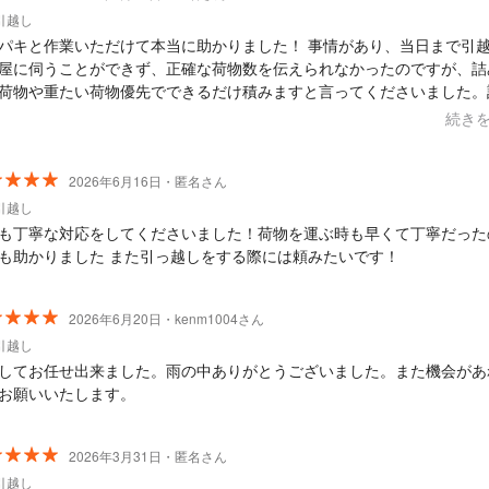
引越し
パキと作業いただけて本当に助かりました！ 事情があり、当日まで引
屋に伺うことができず、正確な荷物数を伝えられなかったのですが、詰
荷物や重たい荷物優先でできるだけ積みますと言ってくださいました。
なかった場合の対応についても事前にご説明いただき、不安の中でした
続き
てお願いすることができました。 とにかく仕事が早く、本当に素晴ら
す。
2026年6月16日・匿名さん
引越し
も丁寧な対応をしてくださいました！荷物を運ぶ時も早くて丁寧だった
も助かりました また引っ越しをする際には頼みたいです！
2026年6月20日・kenm1004さん
引越し
してお任せ出来ました。雨の中ありがとうございました。また機会があ
お願いいたします。
2026年3月31日・匿名さん
引越し