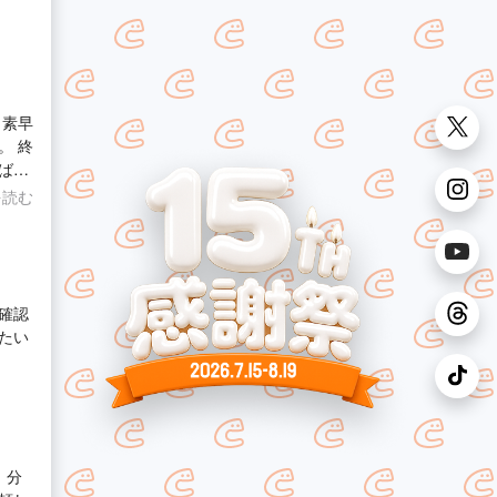
、素早
。 終
ばぜ
を読む
確認
たい
、分