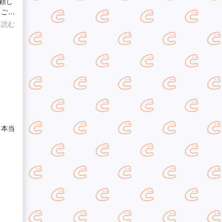
頼し
もご対
で大
を読む
、本当