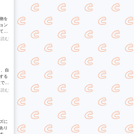
物を
ョン
てま
にや
を読む
費用
ま
て、自
する
たで
を読む
ズに
あり
す。