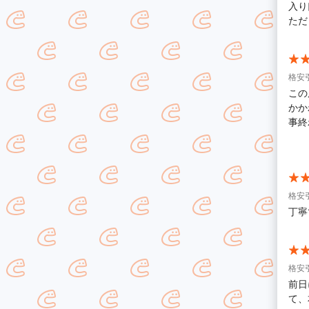
入り
ただ
格安
この
かか
事終
安な
の際
格安
丁寧
格安
前日
て、