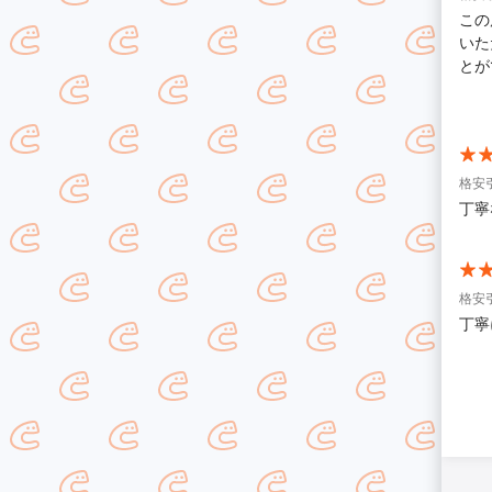
この度は
いた
とができました。 
に対
く応じて
に包
と感じました。 作業
した。 本当に感謝しきれないほどお世話になり、
格安
た」
丁寧
格安
丁寧