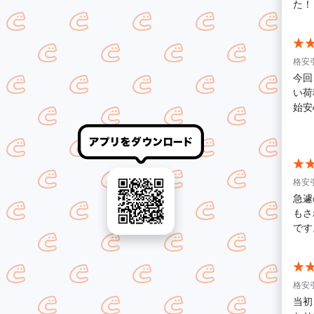
た！
格安
今回
い荷
始安
ひお
格安
急遽
もさ
です
格安
当初