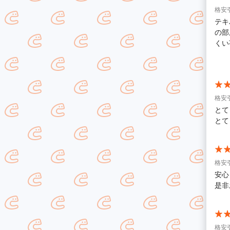
格安
テキ
の部
くい
きれ
心し
たで
格安
とて
とて
格安
安心
是非
格安