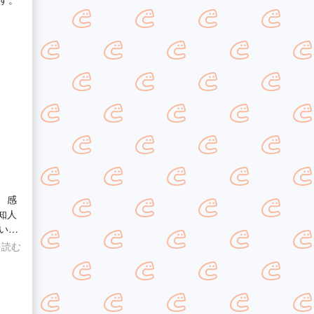
、感
知人
いい
あり
を読む