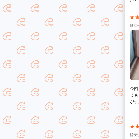
格安
今回
じも
が引
のか
がと
格安