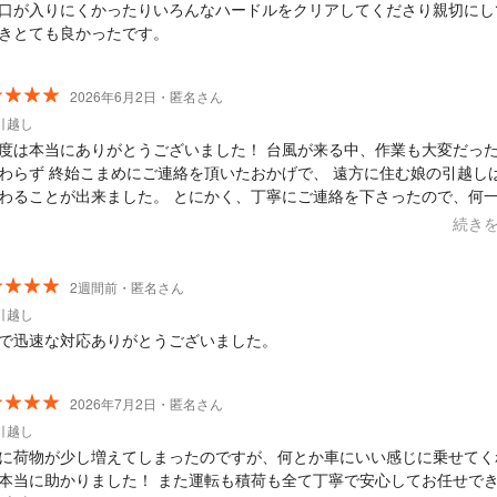
口が入りにくかったりいろんなハードルをクリアしてくださり親切にし
きとても良かったです。
2026年6月2日・匿名さん
引越し
度は本当にありがとうございました！ 台風が来る中、作業も大変だっ
わらず 終始こまめにご連絡を頂いたおかげで、 遠方に住む娘の引越し
わることが出来ました。 とにかく、丁寧にご連絡を下さったので、何
ことはありませんでした。 また次回、7月にも利用させていただきます
続き
はどうぞ宜しくお願い致します。
2週間前・匿名さん
引越し
で迅速な対応ありがとうございました。
2026年7月2日・匿名さん
引越し
に荷物が少し増えてしまったのですが、何とか車にいい感じに乗せてく
本当に助かりました！ また運転も積荷も全て丁寧で安心してお任せで