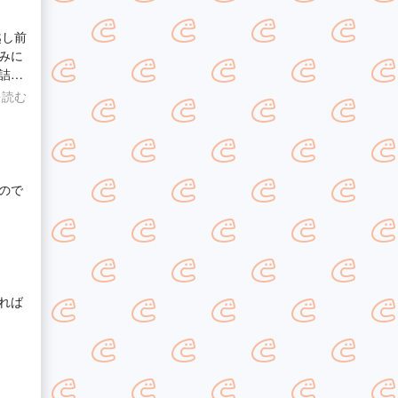
越し前
みに
詰み
が安
を読む
しかっ
ので
れば