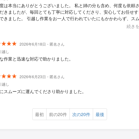
本当にありがとうございました。 私と姉の分も含め、何度も依頼させて
だきましたが、毎回とても丁寧に対応してくださり、安心してお任せす
引越し作業をお一人で行われていたにもかかわらず、スムーズ
応してくださりとても助かりました。また、荷物の変更や細かな相談に
続き
いただけたのが印象的でした。 鏡などの壊れやすいものも、布団で丁寧
んで運んでくださるなど細やかな配慮があり、大切に扱っていただけて
もとてもスピーディーで、最初から最後まで安心感がありま
2026年6月18日・匿名さん
「この方にお願いしてよかっ
引越し
と心から思っています。また機会があればぜひお願いしたいです。
な作業と迅速な対応で助かりました。
2026年6月23日・匿名さん
引越し
にスムーズに運んでくださり助かりました。
最初
前の20件
次の20件
最後