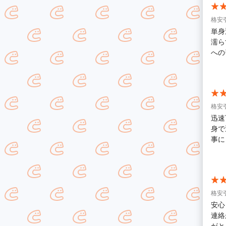
格安
単身
濡ら
への
した
って
も時
す。
格安
迅速
身で
事に
す。
格安
安心
連絡
がと