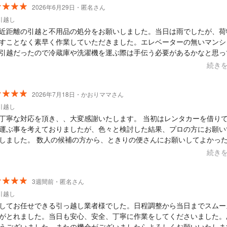
2026年6月29日・匿名さん
引越し
近距離の引越と不用品の処分をお願いしました。当日は雨でしたが、荷
すことなく素早く作業していただきました。エレベーターの無いマンシ
引越だったので冷蔵庫や洗濯機を運ぶ際は手伝う必要があるかなと思っ
が、一人で運び上げていただき驚き感心しました。不用品の処分も同時
続き
いただけたのが本当に助かりました。全作業時間も１時間ちょっとで、
間もだいぶ抑えられました。何かありましたらまたお願いしたいと思い
今回はありがとうございました。
2026年7月18日・かおりママさん
引越し
丁寧な対応を頂き、、大変感謝いたします。 当初はレンタカーを借り
運ぶ事を考えておりましたが、色々と検討した結果、プロの方にお願い
しました。 数人の候補の方から、ときりの便さんにお願いしてよかっ
 期待以上で、感謝しかございません。
続き
3週間前・匿名さん
引越し
してお任せできる引っ越し業者様でした。日程調整から当日までスムー
がとれました。当日も安心、安全、丁寧に作業をしてくださいました。
うございました。またの機会がございましたらよろしくお願いいたしま