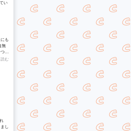
てい
たにも
は無
一つ不
。 そ
を読む
れ
きまし