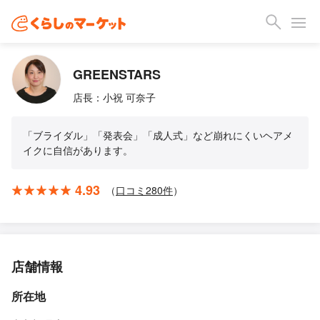
GREENSTARS
店長：小祝 可奈子
「ブライダル」「発表会」「成人式」など崩れにくいヘアメ
イクに自信があります。
4.93
（
口コミ
280
件
）
店舗情報
所在地