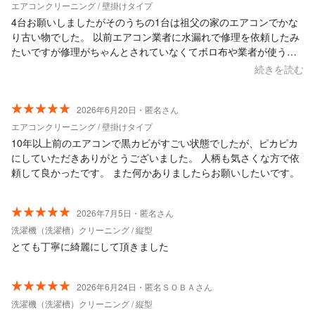
エアコンクリーニング / 壁掛けタイプ
4台お願いしましたがそのうちの1台は祖父の家のエアコンでかな
り古い物でした。 以前エアコン業者に水漏れで修理を依頼したみ
たいですが修理がちゃんとされていなくてボロ布や業者が使う手
袋などが押し込まれていたそうです。今回エアコンのカバーをあ
続きを読む
けて初めてわかった事です。ひどいです。このままクリーニング
してもわからない事ですが指摘をしてもらいそのエアコンクリー
ニングはキャンセルにしてくれました。とても良心的だと思いま
2026年6月20日・匿名さん
した。その他3台もとても丁寧にクリーニングしてもらい感謝して
エアコンクリーニング / 壁掛けタイプ
います。 ありがとう御座いました。
10年以上前のエアコンで黒カビがすごい状態でしたが、ピカピカ
にしていただきありがとうございました。 人柄も気さくな方で依
頼して良かったです。 また何かありましたらお願いしたいです。
2026年7月5日・匿名さん
洗濯機（洗濯槽）クリーニング / 縦型
とても丁寧に綺麗にして頂きました
2026年6月24日・匿名ＳＯＢＡさん
洗濯機（洗濯槽）クリーニング / 縦型