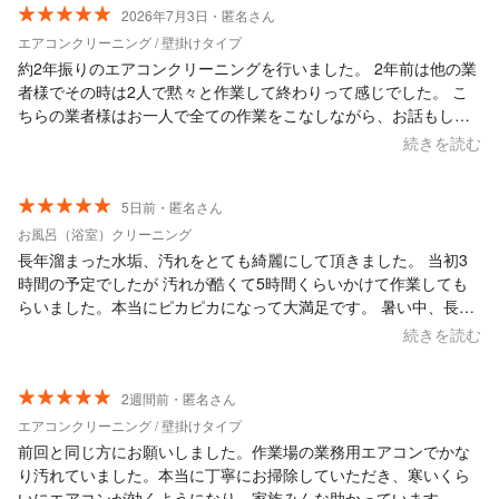
2026年7月3日・匿名さん
エアコンクリーニング / 壁掛けタイプ
約2年振りのエアコンクリーニングを行いました。 2年前は他の業
者様でその時は2人で黙々と作業して終わりって感じでした。 こ
ちらの業者様はお一人で全ての作業をこなしながら、お話もして
くれて安心感がありました！ 作業はお掃除機能付き(パナソニック
続きを読む
エオリア)がやはりくせ者で時間は掛かってしまいましたが、前回
の業者様からはアドバイス頂けなかったドレンパンの脱着清掃(オ
プション2,200円)を提案頂き、実際にドレンパンを見せていただ
5日前・匿名さん
いたらホコリカビまみれでお願いさせていだきました。 また、お
お風呂（浴室）クリーニング
掃除機能部分の排出装置(うちのエオリアはダストボックスタイプ
長年溜まった水垢、汚れをとても綺麗にして頂きました。 当初3
ではなかった様です。)のパイプもホコリが詰まっていたりとしま
時間の予定でしたが 汚れが酷くて5時間くらいかけて作業しても
したが、出来る限り取り除いて頂けました！ メーカー提供のクリ
らいました。本当にピカピカになって大満足です。 暑い中、長い
ーニングもありますが、高額だったりするので、この価格で2台は
時間細かく作業して頂いてありがとうございました。
続きを読む
ありがたいです！
2週間前・匿名さん
エアコンクリーニング / 壁掛けタイプ
前回と同じ方にお願いしました。作業場の業務用エアコンでかな
り汚れていました。本当に丁寧にお掃除していただき、寒いくら
いにエアコンが効くようになり、家族みんな助かっています。今