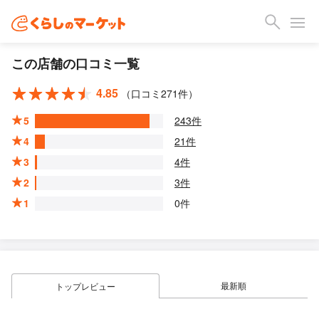
この店舗の口コミ一覧
4.85
（口コミ271件）
5
243件
4
21件
3
4件
2
3件
1
0件
最新順
トップレビュー