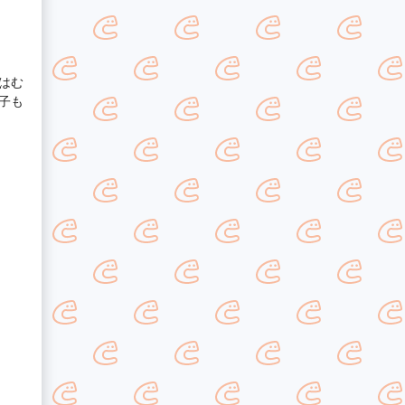
はむ
子も
。