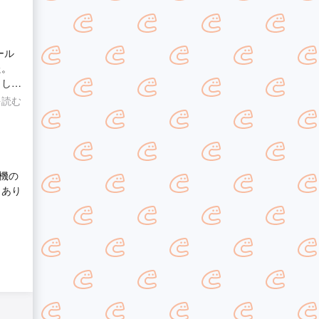
ール
た。
出し口
を読む
機の
 あり