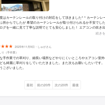
度はカーテンレールの取り付けの対応をして頂きました^ ^ カーテンレ
ぶ所からでしたが 希望のカーテンレールが取り付けられるか不安でし
ログを一緒に見て丁寧な説明でとても安心しました！ エアコンの吹き
ギリの所でしたが 綺麗につけて頂けました。 当日も色々とこちらの都合
続き
迷惑をかけてしまったのですが、真摯な対応にとても感度 また何かあった時
お願いしたいと思います。
2025年11月9日・しゅがさん
しり（手作業）
な手作業での草刈り、細長い場所などやりにくいところやエアコン室外
ども綺麗に草刈りをしていただきました。また次もお願いしたいです。
うございました。
最初
前の20件
次の20件
最後