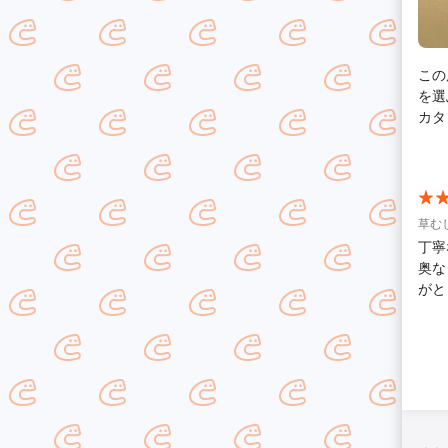
この
を選
カタ
がギリ
でご
には
草む
丁寧
奥な
がと