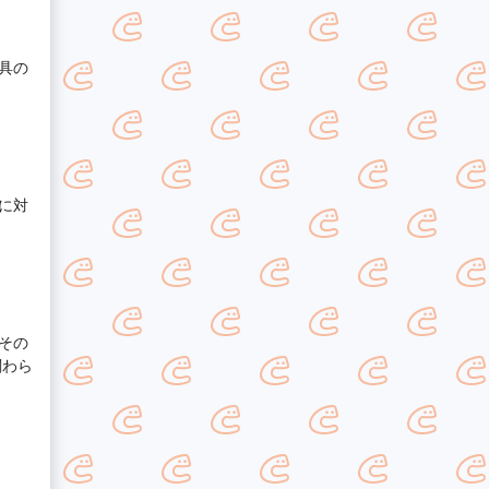
具の
に対
その
関わら