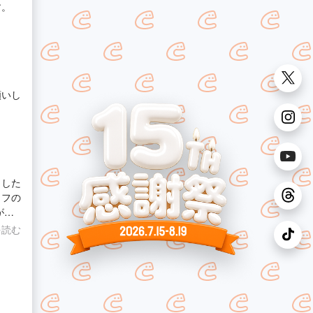
す。
願いし
ました
ッフの
がと
を読む