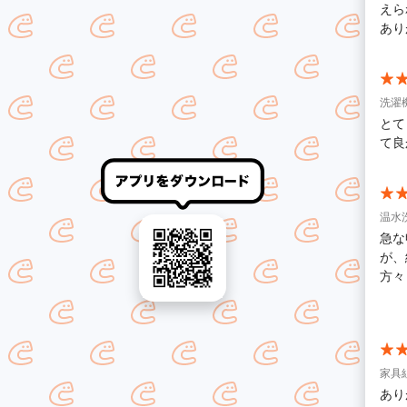
えら
あり
洗濯
とて
て良
温水
急な
が、
方々
うご
家具
あり