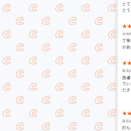
とて
とう
水栓蛇
丁寧
があ
家具
急遽
てい
ださ
立の
家具
打ち