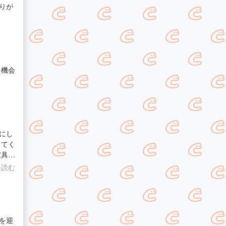
りが
た機会
にし
してく
家具組
を読む
を迎