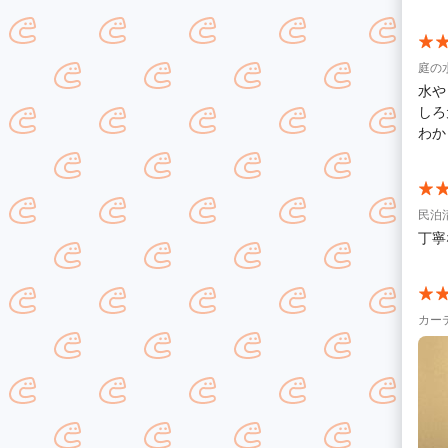
庭の
水や
しろ
わか
民泊
丁寧
カー