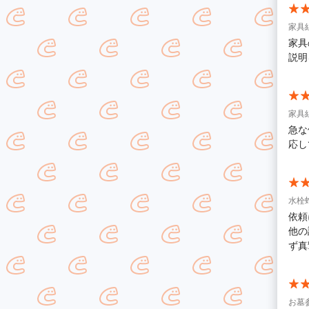
家具
家具
説明
家具
急な
応し
水栓蛇
依頼
他の
ず真
お墓