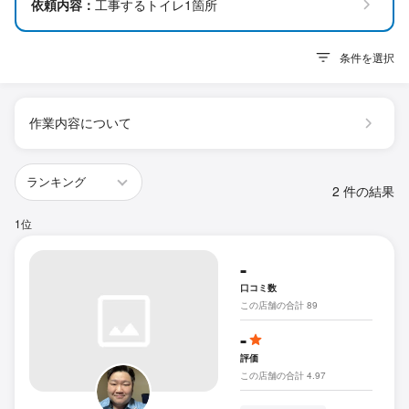
依頼内容：
工事するトイレ1箇所
条件を選択
作業内容について
2 件の結果
1位
-
口コミ数
この店舗の合計 89
-
評価
この店舗の合計 4.97