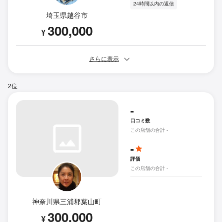
24時間以内の返信
埼玉県越谷市
300,000
¥
さらに表示
2位
-
口コミ数
この店舗の合計 -
-
評価
この店舗の合計 -
神奈川県三浦郡葉山町
300,000
¥