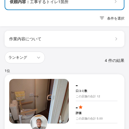
依頼内容：
工事するトイレ1箇所
条件を選択
作業内容について
4 件の結果
1位
-
口コミ数
この店舗の合計 12
-
評価
この店舗の合計 5.00