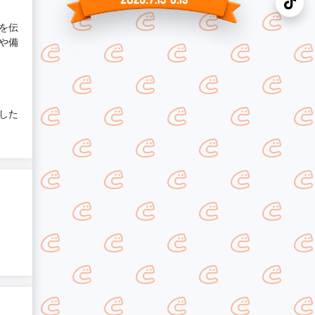
を伝
や備
した