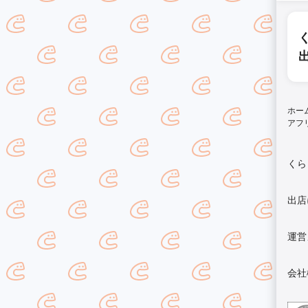
ホー
アフ
くら
出店
運営
会社