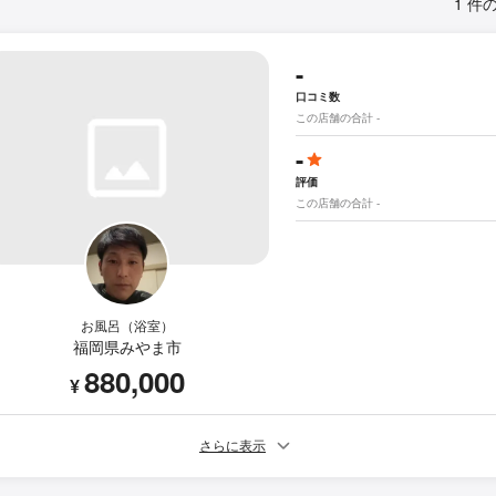
1 件
-
口コミ数
この店舗の合計 -
-
評価
この店舗の合計 -
お風呂（浴室）
福岡県みやま市
880,000
¥
さらに表示