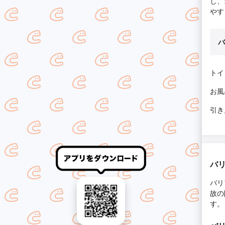
し、
やす
バ
トイレ
お風呂
引き
バ
バリ
故の
す。