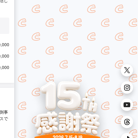
活し
,000
,000
,000
倒事
スで