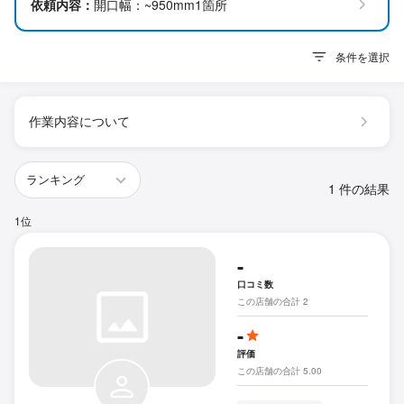
依頼内容：
開口幅：~950mm1箇所
条件を選択
作業内容について
1 件の結果
1位
-
口コミ数
この店舗の合計 2
-
評価
この店舗の合計 5.00