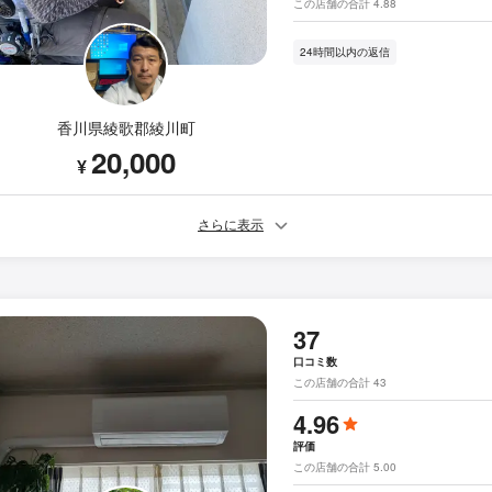
この店舗の合計 4.88
24時間以内の返信
香川県綾歌郡綾川町
20,000
¥
さらに表示
37
口コミ数
この店舗の合計 43
4.96
評価
この店舗の合計 5.00