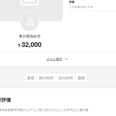
評価
この店舗の合計 5.00
香川県高松市
32,000
¥
さらに表示
最初
前の50件
次の50件
最後
計評価
県仲多度郡琴平町のエアコン取り付けの口コミの平均点と累計数