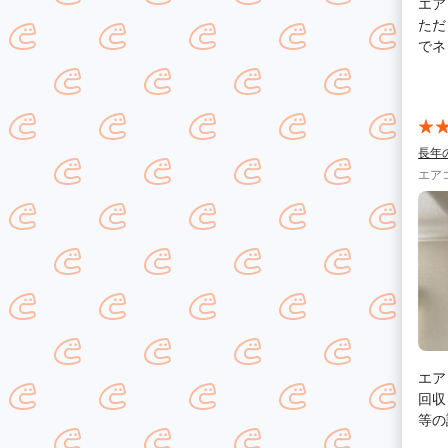
エア
ただ
でネ
ることができま
細か
人柄
と思
おい
長年
すす
エア
エア
回収
等の
いた