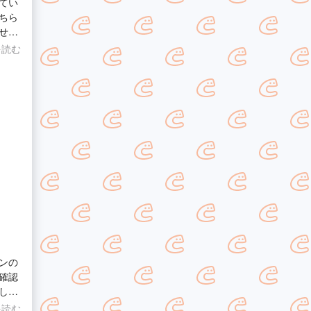
てい
ちら
せす
を読む
た。
きる
てに
てお
ンの
確認
して
を読む