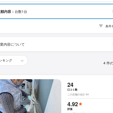
依頼内容：
台数1台
条件
業内容について
4 件
24
口コミ数
この店舗の合計 34
4.92
評価