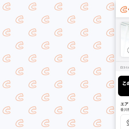
口コミ
エア
香川