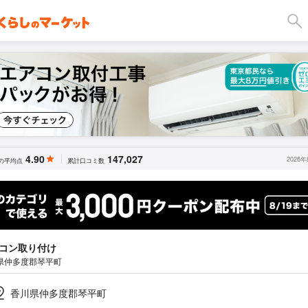
4.90
147,027
2026
の平均点
累計口コミ数
コン取り付け
県仲多度郡琴平町
香川県仲多度郡琴平町