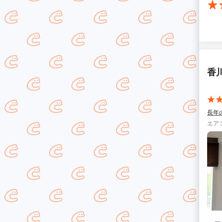
香
長年
エア