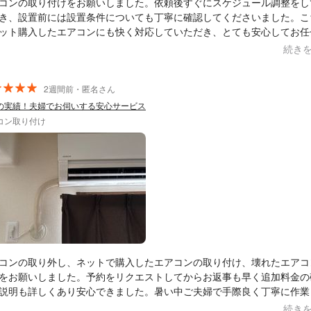
コンの取り付けをお願いしました。依頼後すぐにスケジュール調整をし
き、設置前には設置条件についても丁寧に確認してくださいました。こ
ット購入したエアコンにも快く対応していただき、とても安心してお任
した。 作業当日も非常にスピーディーで、手際よく進めながらも
続き
な部分まで丁寧に施工していただきました。終始気持ちの良い対応でし
もとても良く、話しやすい方だったので、初めて依頼する方でも安心で
います。価格面だけでなく、対応の早さ・作業の丁寧さ・安心感のすべ
2週間前・匿名さん
て大満足です。エアコンの取り付けを検討している方には、自信を持っ
の実績！夫婦でお伺いする安心サービス
めできます。また機会があればぜひお願いしたいと思います。
コン取り付け
コンの取り外し、ネットで購入したエアコンの取り付け、壊れたエアコ
をお願いしました。予約をリクエストしてからお返事も早く追加料金の
説明も詳しくあり安心できました。暑い中ご夫婦で手際良く丁寧に作業
だきました。また機会があればお願いしたいです。
続き