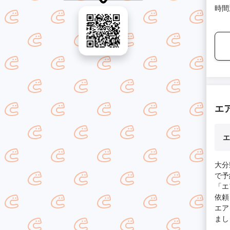
時間
エ
エ
大分
で予
「エ
依頼
エア
まし