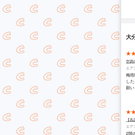
大
空調
エア
梅雨
した
願い
なっ
【高
エア
2階