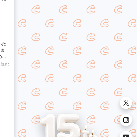
いた
いま
の業
を読む