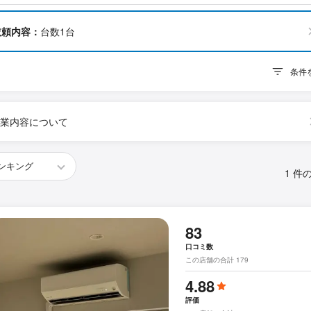
依頼内容：
台数1台
条件
業内容について
1 件
83
口コミ数
この店舗の合計 179
4.88
評価