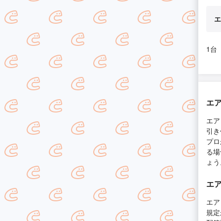
エ
1台
エ
エア
引き
プロ
る場
ょう
エ
エア
規定