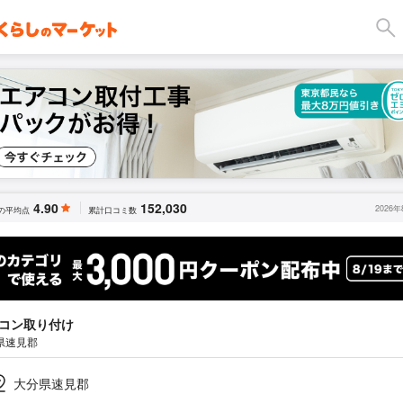
4.90
152,030
2026
の平均点
累計口コミ数
コン取り付け
県速見郡
大分県速見郡