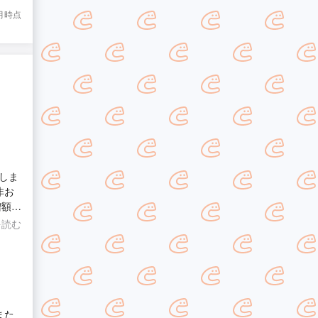
8月時点
しま
非お
増額と
を読む
また