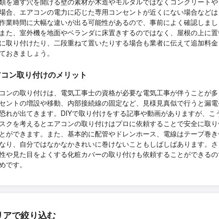
類を通す穴を開ける壁の素材が木造やモルタルではなくコンクリートや
場合、エアコンの電力に応じた専用コンセントが近くにない場合などは
作業時間に大幅な違いが出る可能性があるので、事前によく確認しまし
また、室外機を地面やベランダに床置きするのではなく、屋根の上に置
に取り付けたり、二段重ねて置いたりする場合も業者に伝えて追加料金
ておきましょう。
アコン取り付けのメリット
コンの取り付けは、電気工事士の資格が必要な電気工事が伴うことが多
セントの増設や移動、内部接続線の固定など、見様見真似で行うと漏電
恐れが出てきます。DIYで取り付けをする記事や動画がありますが、こ
スクを考えるとエアコンの取り付けはプロに依頼することで安全に取り
とができます。また、基本的に配管やドレンホース、電線はテープ巻き
なり、自分ではなかなかきれいに巻けないこともしばしばあります。さ
性や見た目をよくする化粧カバーの取り付けも依頼することができるの
めです。
リアで絞り込む