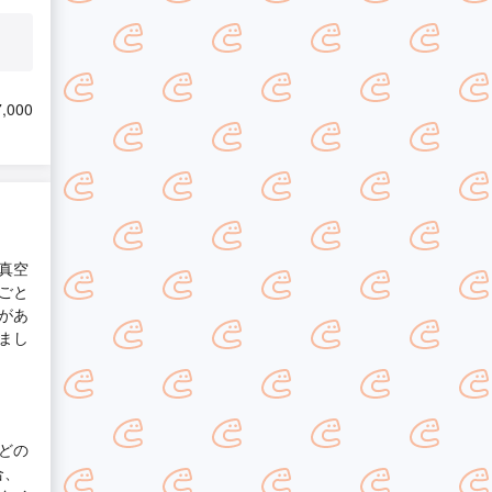
,000
真空
ごと
があ
まし
どの
合、