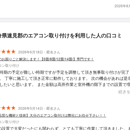
2026年
分県速見郡のエアコン取り付けを利用した人の口コミ
2026年6月18日・匿名さん
のお困りごと解決します！【6畳/8畳/12畳/14畳/】専門です！
コン取り付け
時期の予定が難しい時期ですが予定を調整して頂き無事取り付けが完了
。 丁寧に施工して頂き正常に動作しております。 次の機会があれば是
したいと思います。 また金額は高所作業と室外機の階下までの設置で
ていますが他の業者と比較しても安価でした。
続き
2026年5月14日・匿名さん
品質な機材と技術】大分のエアコン取付けは弊社にお任せ下さい！！
コン取り付け
の設置で大変だったにも関わらず、とても丁寧に作業して頂きました。