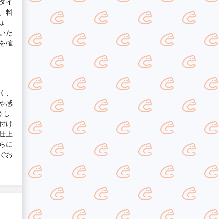
タイ
、料
ょ
いた
を確
く、
や感
うし
付け
仕上
らに
でお