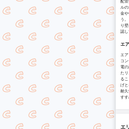
配管
ルの
金や
う。
り壁
認し
エ
エア
コン
電の
たリ
るこ
げと
耐久
すす
エ