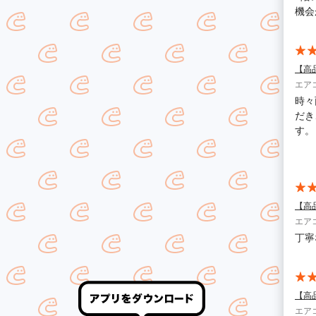
機会
【高
エア
時々
だき
す。
者さ
【高
エア
丁寧
【高
エア