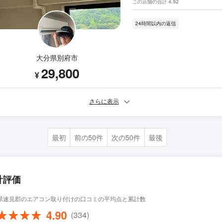
この店舗の合計 4.92
24時間以内の返信
大分県別府市
29,800
¥
さらに表示
最初
前の50件
次の50件
最後
計評価
県速見郡のエアコン取り付けの口コミの平均点と累計数
4.90
(334)