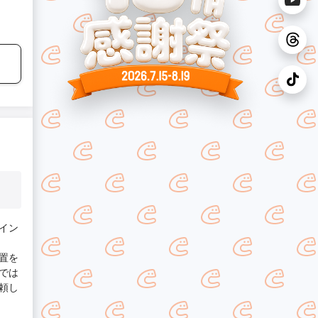
イン
置を
では
頼し