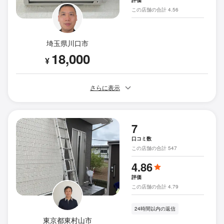
この店舗の合計 4.56
埼玉県川口市
18,000
¥
さらに表示
7
口コミ数
この店舗の合計 547
4.86
評価
この店舗の合計 4.79
24時間以内の返信
東京都東村山市