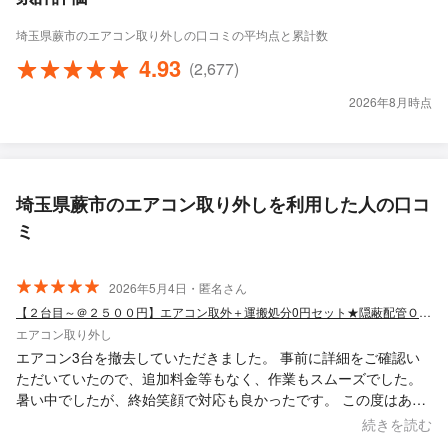
埼玉県蕨市のエアコン取り外しの口コミの平均点と累計数
4.93
(2,677)
2026年8月時点
埼玉県蕨市のエアコン取り外しを利用した人の口コ
ミ
2026年5月4日・匿名さん
【２台目～＠２５００円】エアコン取外＋運搬処分0円セット★隠蔽配管ＯＫ★お盆も可
エアコン取り外し
エアコン3台を撤去していただきました。 事前に詳細をご確認い
ただいていたので、追加料金等もなく、作業もスムーズでした。
暑い中でしたが、終始笑顔で対応も良かったです。 この度はあり
がとうございました。
続きを読む