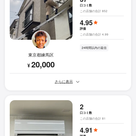
口コミ数
この店舗の合計 852
4.95
評価
この店舗の合計 4.99
24時間以内の返信
東京都練馬区
20,000
¥
さらに表示
2
口コミ数
この店舗の合計 81
4.91
評価