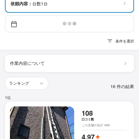
依頼内容：
台数1台
条件を選択
作業内容について
16 件の結果
1位
108
口コミ数
この店舗の合計 489
4.97