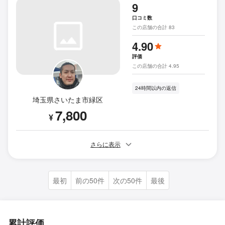
9
口コミ数
この店舗の合計 83
4.90
評価
この店舗の合計 4.95
24時間以内の返信
埼玉県さいたま市緑区
7,800
¥
さらに表示
最初
前の50件
次の50件
最後
累計評価