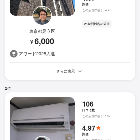
評価
この店舗の合計 4.98
24時間以内の返信
東京都足立区
6,000
¥
アワード2025入選
さらに表示
2位
106
口コミ数
この店舗の合計 189
4.97
評価
この店舗の合計 4.98