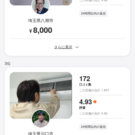
24時間以内の返信
埼玉県八潮市
8,000
¥
さらに表示
3位
172
口コミ数
この店舗の合計 1,957
4.93
評価
この店舗の合計 4.92
24時間以内の返信
埼玉県川口市