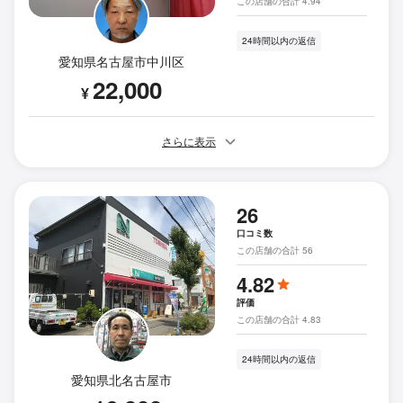
この店舗の合計 4.94
24時間以内の返信
愛知県名古屋市中川区
22,000
¥
さらに表示
26
口コミ数
この店舗の合計 56
4.82
評価
この店舗の合計 4.83
24時間以内の返信
愛知県北名古屋市