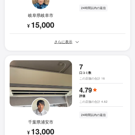
24時間以内の返信
岐阜県岐阜市
15,000
¥
さらに表示
7
口コミ数
この店舗の合計 16
4.79
評価
この店舗の合計 4.62
24時間以内の返信
千葉県浦安市
13,000
¥