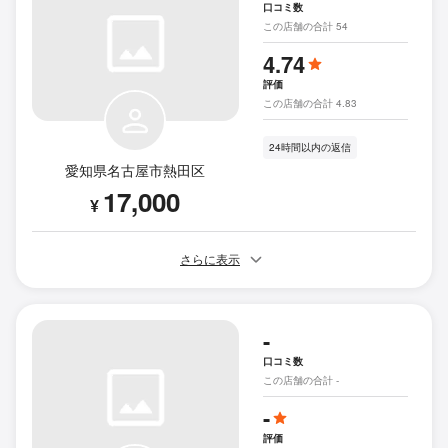
口コミ数
この店舗の合計 54
4.74
評価
この店舗の合計 4.83
24時間以内の返信
愛知県名古屋市熱田区
17,000
¥
さらに表示
-
口コミ数
この店舗の合計 -
-
評価