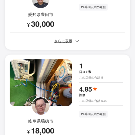
24時間以内の返信
愛知県豊田市
30,000
¥
さらに表示
1
口コミ数
この店舗の合計 5
4.85
評価
この店舗の合計 5.00
24時間以内の返信
岐阜県瑞穂市
18,000
¥