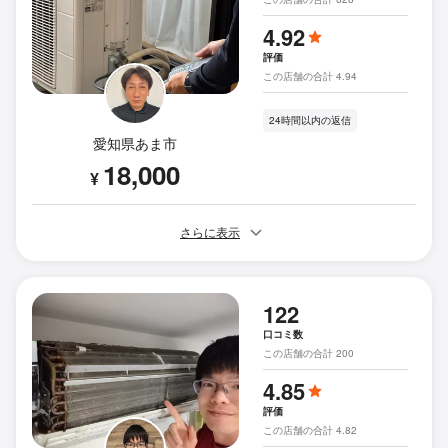
4.92
評価
この店舗の合計 4.94
24時間以内の返信
愛知県あま市
18,000
¥
さらに表示
122
口コミ数
この店舗の合計 200
4.85
評価
この店舗の合計 4.82