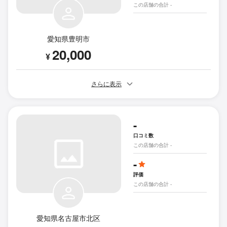
この店舗の合計 -
愛知県豊明市
20,000
¥
さらに表示
-
口コミ数
この店舗の合計 -
-
評価
この店舗の合計 -
愛知県名古屋市北区