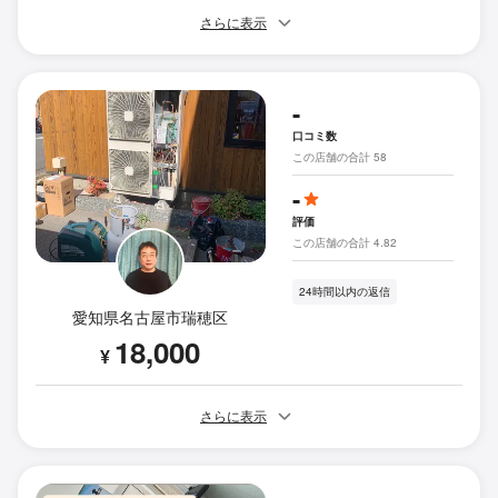
さらに表示
-
口コミ数
この店舗の合計 58
-
評価
この店舗の合計 4.82
24時間以内の返信
愛知県名古屋市瑞穂区
18,000
¥
さらに表示