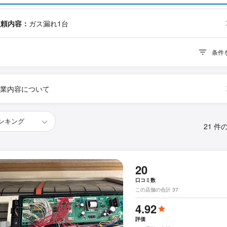
依頼内容：
ガス漏れ1台
条件
業内容について
21 件
20
口コミ数
この店舗の合計 37
4.92
評価