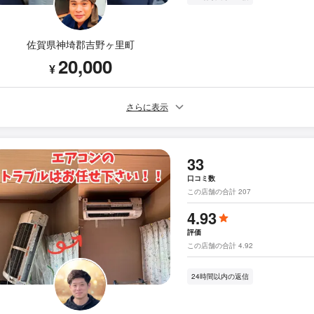
佐賀県神埼郡吉野ヶ里町
20,000
¥
さらに表示
33
口コミ数
この店舗の合計 207
4.93
評価
この店舗の合計 4.92
24時間以内の返信