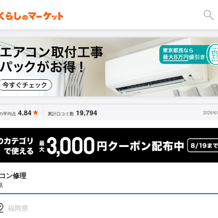
4.84
19,794
2026
の平均点
累計口コミ数
コン修理
県
福岡県