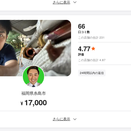
さらに表示
66
口コミ数
この店舗の合計 231
4.77
評価
この店舗の合計 4.87
24時間以内の返信
福岡県糸島市
17,000
¥
さらに表示