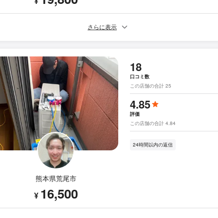
¥
さらに表示
18
口コミ数
この店舗の合計 25
4.85
評価
この店舗の合計 4.84
24時間以内の返信
熊本県荒尾市
16,500
¥