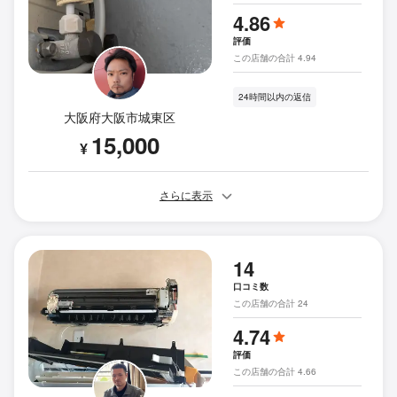
2
口コミ数
この店舗の合計 211
4.86
評価
この店舗の合計 4.94
24時間以内の返信
大阪府大阪市城東区
15,000
¥
さらに表示
14
口コミ数
この店舗の合計 24