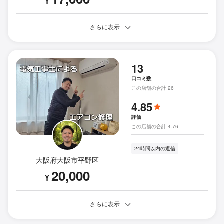
24時間以内の返信
兵庫県尼崎市
17,000
¥
さらに表示
13
口コミ数
この店舗の合計 26
4.85
評価
この店舗の合計 4.76
24時間以内の返信
大阪府大阪市平野区
20,000