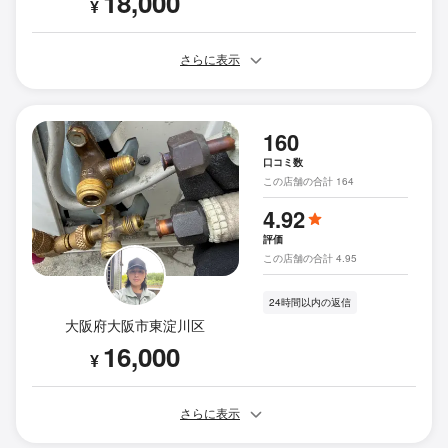
18,000
¥
さらに表示
160
口コミ数
この店舗の合計 164
4.92
評価
この店舗の合計 4.95
24時間以内の返信
大阪府大阪市東淀川区
16,000
¥
さらに表示