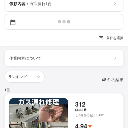
依頼内容：
ガス漏れ1台
条件を選択
作業内容について
48 件の結果
1位
312
口コミ数
この店舗の合計 1,437
4.94