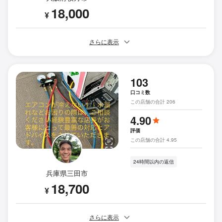
18,000
¥
さらに表示
103
口コミ数
この店舗の合計 206
4.90
評価
この店舗の合計 4.95
24時間以内の返信
兵庫県三田市
18,700
¥
さらに表示