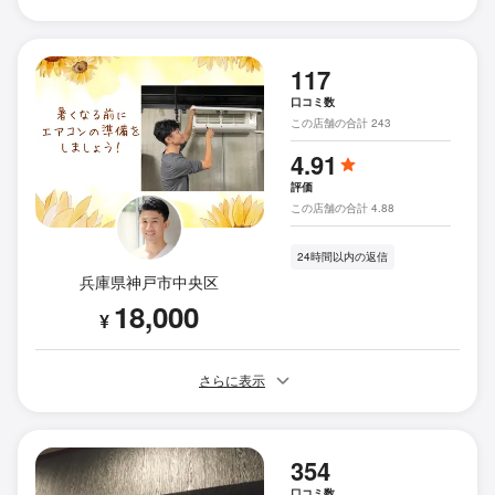
117
口コミ数
この店舗の合計 243
4.91
評価
この店舗の合計 4.88
24時間以内の返信
兵庫県神戸市中央区
18,000
¥
さらに表示
354
口コミ数