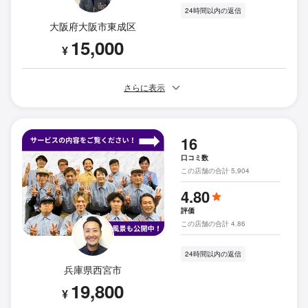
4.74
評価
この店舗の合計 4.66
24時間以内の返信
大阪府大阪市東成区
15,000
¥
さらに表示
16
口コミ数
この店舗の合計 5,904
4.80
評価
この店舗の合計 4.86