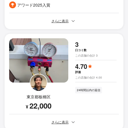
24時間以内の返信
兵庫県西宮市
19,800
¥
アワード2025入賞
さらに表示
3
口コミ数
この店舗の合計 3
4.70
評価
この店舗の合計 4.00
24時間以内の返信
東京都板橋区