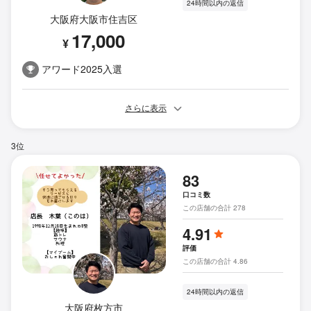
24時間以内の返信
大阪府大阪市住吉区
17,000
¥
アワード2025入選
さらに表示
3位
83
口コミ数
この店舗の合計 278
4.91
評価
この店舗の合計 4.86
24時間以内の返信
大阪府枚方市