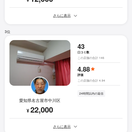
さらに表示
3位
43
口コミ数
この店舗の合計 146
4.88
評価
この店舗の合計 4.94
24時間以内の返信
愛知県名古屋市中川区
22,000
¥
さらに表示