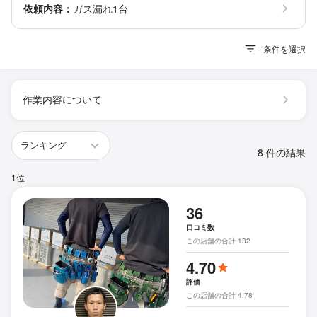
依頼内容：
ガス漏れ1台
条件を選択
作業内容について
8 件の結果
1位
36
口コミ数
この店舗の合計 132
4.70
評価
この店舗の合計 4.78