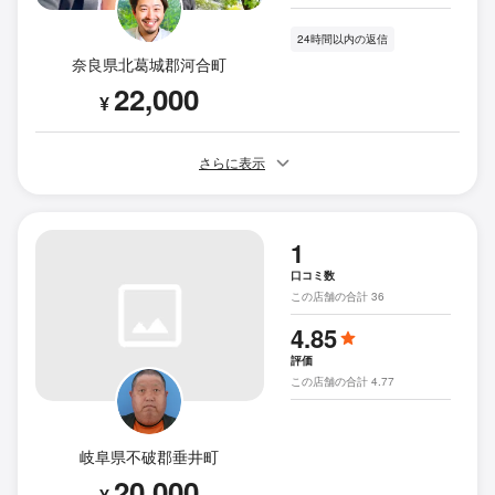
24時間以内の返信
奈良県北葛城郡河合町
22,000
¥
さらに表示
1
口コミ数
この店舗の合計 36
4.85
評価
この店舗の合計 4.77
岐阜県不破郡垂井町
20,000