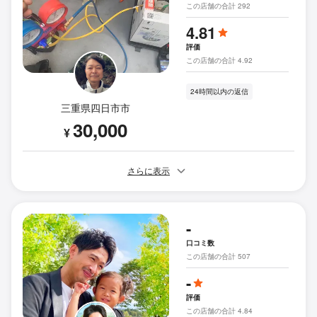
この店舗の合計 292
4.81
評価
この店舗の合計 4.92
24時間以内の返信
三重県四日市市
30,000
¥
さらに表示
-
口コミ数
この店舗の合計 507
-
評価
この店舗の合計 4.84