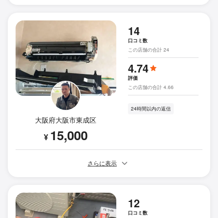
14
口コミ数
この店舗の合計 24
4.74
評価
この店舗の合計 4.66
24時間以内の返信
大阪府大阪市東成区
15,000
¥
さらに表示
12
口コミ数