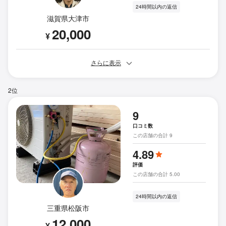
24時間以内の返信
滋賀県大津市
20,000
¥
さらに表示
2位
9
口コミ数
この店舗の合計 9
4.89
評価
この店舗の合計 5.00
24時間以内の返信
三重県松阪市
12,000
¥