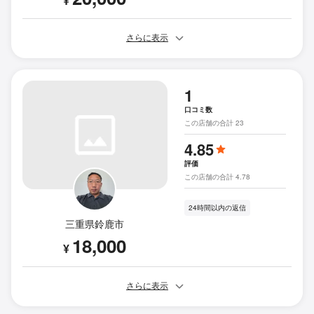
¥
さらに表示
1
口コミ数
この店舗の合計 23
4.85
評価
この店舗の合計 4.78
24時間以内の返信
三重県鈴鹿市
18,000
¥
さらに表示