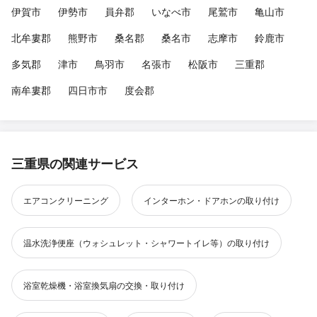
伊賀市
伊勢市
員弁郡
いなべ市
尾鷲市
亀山市
北牟婁郡
熊野市
桑名郡
桑名市
志摩市
鈴鹿市
多気郡
津市
鳥羽市
名張市
松阪市
三重郡
南牟婁郡
四日市市
度会郡
三重県の関連サービス
エアコンクリーニング
インターホン・ドアホンの取り付け
温水洗浄便座（ウォシュレット・シャワートイレ等）の取り付け
浴室乾燥機・浴室換気扇の交換・取り付け