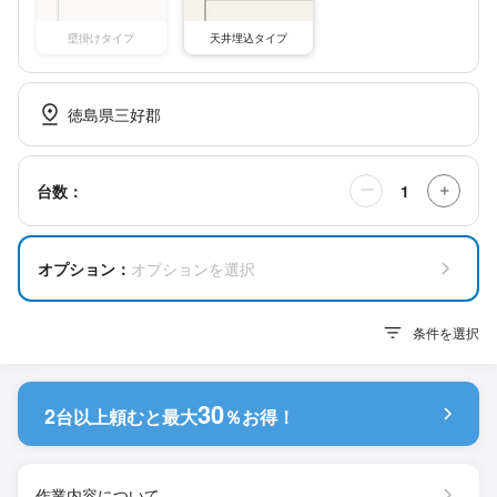
壁掛けタイプ
天井埋込タイプ
徳島県三好郡
1
台数：
ー
＋
オプション：
オプションを選択
条件を選択
30
2
台以上頼むと
最大
％お得！
作業内容について