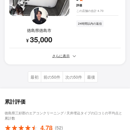
評価
この店舗の合計 4.70
24時間以内の返信
徳島県徳島市
35,000
¥
さらに表示
最初
前の50件
次の50件
最後
累計評価
徳島県三好郡のエアコンクリーニング / 天井埋込タイプの口コミの平均点と
累計数
4.78
(52)