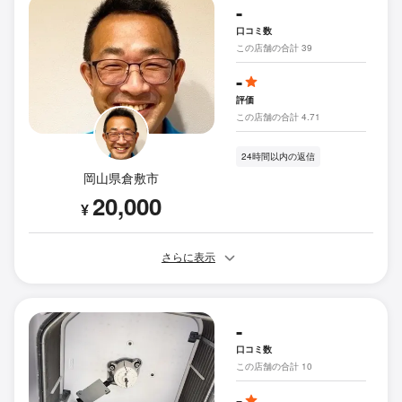
-
口コミ数
この店舗の合計 39
-
評価
この店舗の合計 4.71
24時間以内の返信
岡山県倉敷市
20,000
¥
さらに表示
-
口コミ数
この店舗の合計 10
-