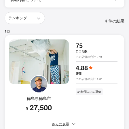
4 件の結果
1位
75
口コミ数
この店舗の合計 279
4.88
評価
この店舗の合計 4.81
24時間以内の返信
徳島県徳島市
27,500
¥
さらに表示