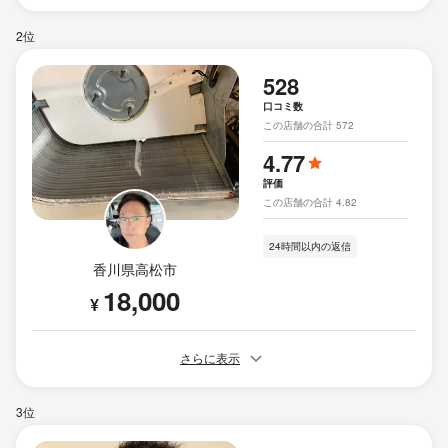
2位
528
口コミ数
この店舗の合計 572
4.77
評価
この店舗の合計 4.82
24時間以内の返信
香川県高松市
18,000
¥
さらに表示
3位