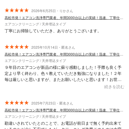
効きや空気の質が快適さに直結しますので、効果をご実感いた
2026年6月25日・りかさん
だけて何よりです。 また、「色々お願いしたい」とのお言葉も
高松市発！エアコン洗浄専門業者、年間3000台以上の実績！迅速、丁寧仕上りに自信
大変励みになります。 今後も 徳島で安心してご依頼いただけ
エアコンクリーニング / 天井埋込タイプ
る業務用エアコンクリーニング・ハウスクリーニング をお届け
できるよう、丁寧な作業と誠実な対応を心がけてまいります。
丁寧にお掃除していただき、ありがとうございます。
またお困りの際は、ぜひお気軽にご相談ください。 このたびは
誠にありがとうございました。
2025年10月14日・匿名さん
高松市発！エアコン洗浄専門業者、年間3000台以上の実績！迅速、丁寧仕上りに自信
エアコンクリーニング / 天井埋込タイプ
９年目のエアコンが新品の様に蘇り感動しました！手際も良く予
定より早く終わり、色々教えていただき勉強になりました！２年
毎は厳しいと思いますが、またお願いしたいと思います！お世話
になりました！
続きを読む
2025年7月23日・匿名さん
高松市発！エアコン洗浄専門業者、年間3000台以上の実績！迅速、丁寧仕上りに自信
エアコンクリーニング / 天井埋込タイプ
勘違いされていたとのことで、お電話が前日まで無く予約出来て
いるのかが少し不安でしたが、クリーニング作業そのものは大変