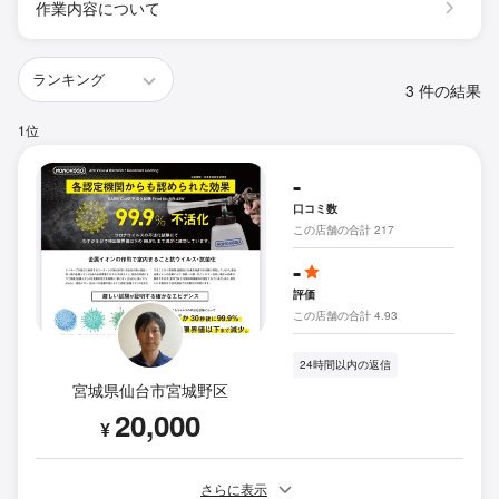
作業内容について
3 件の結果
1位
-
口コミ数
この店舗の合計 217
-
評価
この店舗の合計 4.93
24時間以内の返信
宮城県仙台市宮城野区
20,000
¥
さらに表示