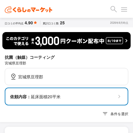
4.90
25
2026年8月時点
口コミの平均点
累計口コミ数
抗菌（触媒）コーティング
宮城県亘理郡
宮城県亘理郡
依頼内容：
延床面積20平米
条件を選択