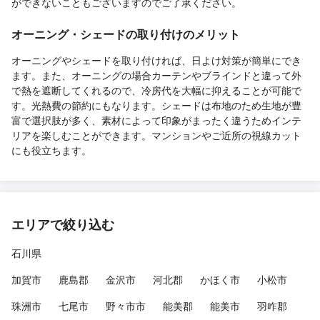
ができないこともございますのでご了承ください。
オーニング・シェードの取り付けのメリット
オーニングやシェードを取り付ければ、日よけ対策が簡単にでき
ます。また、オーニングの場合カーテンやブラインドと違って外
で熱を遮断してくれるので、冷房代を大幅に抑えることが可能で
す。光熱費の節約にもなります。シェードは布地のため生地が豊
富で選択肢が多く、素材によって印象がまったく違うためインテ
リアを楽しむことができます。マンションやご近所の視線カット
にも役立ちます。
エリアで絞り込む
石川県
加賀市
鹿島郡
金沢市
河北郡
かほく市
小松市
珠洲市
七尾市
野々市市
能美郡
能美市
羽咋郡