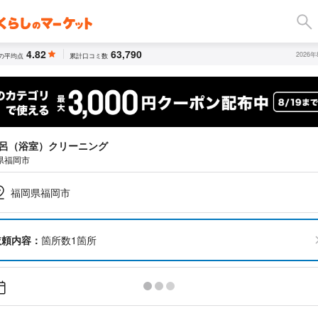
4.82
63,790
2026
の平均点
累計口コミ数
呂（浴室）クリーニング
県福岡市
福岡県福岡市
依頼内容：
箇所数1箇所