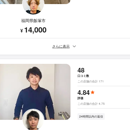
福岡県飯塚市
14,000
¥
さらに表示
48
口コミ数
この店舗の合計 171
4.84
評価
この店舗の合計 4.75
24時間以内の返信