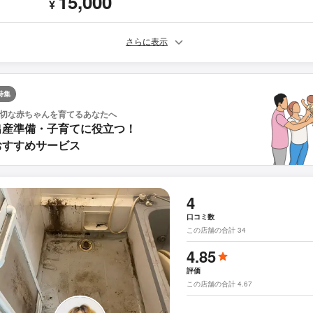
15,000
¥
さらに表示
特集
切な赤ちゃんを育てるあなたへ
出産準備・子育てに役立つ！
おすすめサービス
4
口コミ数
この店舗の合計 34
4.85
評価
この店舗の合計 4.67