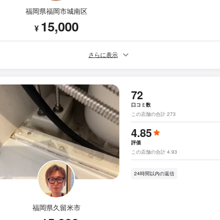
福岡県福岡市城南区
15,000
¥
さらに表示
72
口コミ数
この店舗の合計 273
4.85
評価
この店舗の合計 4.93
24時間以内の返信
福岡県久留米市