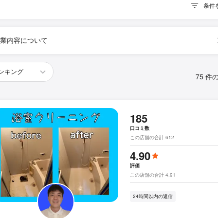
条件
業内容について
75 件
185
口コミ数
この店舗の合計 612
4.90
評価
この店舗の合計 4.91
24時間以内の返信