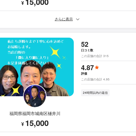
15,000
¥
さらに表示
52
口コミ数
この店舗の合計 315
4.87
評価
この店舗の合計 4.95
24時間以内の返信
福岡県福岡市城南区樋井川
15,000
¥