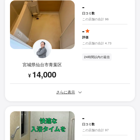
-
口コミ数
この店舗の合計 96
-
評価
この店舗の合計 4.73
24時間以内の返信
宮城県仙台市青葉区
14,000
¥
さらに表示
-
口コミ数
この店舗の合計 97