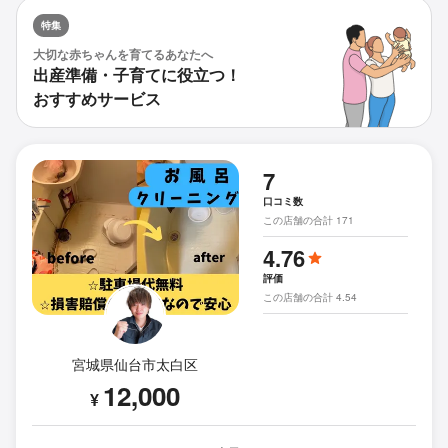
特集
大切な赤ちゃんを育てるあなたへ
出産準備・子育てに役立つ！
おすすめサービス
7
口コミ数
この店舗の合計 171
4.76
評価
この店舗の合計 4.54
宮城県仙台市太白区
12,000
¥