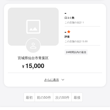
-
口コミ数
この店舗の合計 1
-
評価
この店舗の合計 5.00
24時間以内の返信
宮城県仙台市青葉区
15,000
¥
さらに表示
最初
前の50件
次の50件
最後