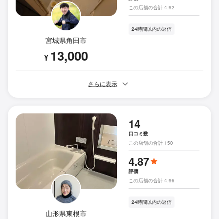
この店舗の合計 4.92
24時間以内の返信
宮城県角田市
13,000
¥
さらに表示
14
口コミ数
この店舗の合計 150
4.87
評価
この店舗の合計 4.96
24時間以内の返信
山形県東根市