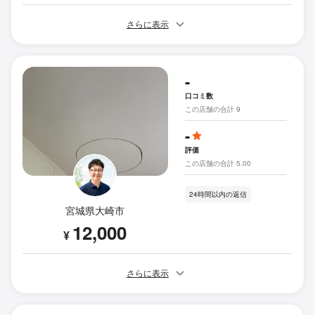
さらに表示
-
口コミ数
この店舗の合計 9
-
評価
この店舗の合計 5.00
24時間以内の返信
宮城県大崎市
12,000
¥
さらに表示