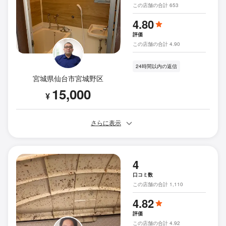
この店舗の合計 653
4.80
評価
この店舗の合計 4.90
24時間以内の返信
宮城県仙台市宮城野区
15,000
¥
さらに表示
4
口コミ数
この店舗の合計 1,110
4.82
評価
この店舗の合計 4.92