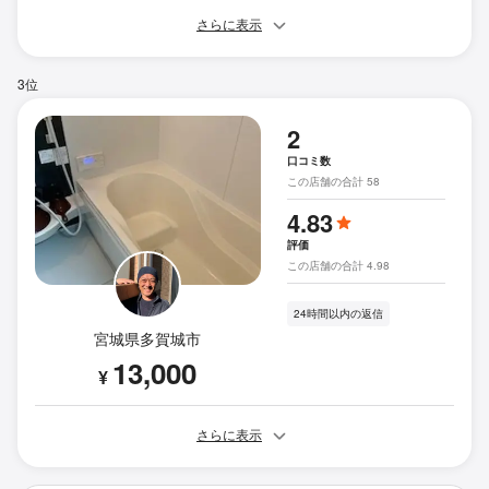
さらに表示
3位
2
口コミ数
この店舗の合計 58
4.83
評価
この店舗の合計 4.98
24時間以内の返信
宮城県多賀城市
13,000
¥
さらに表示