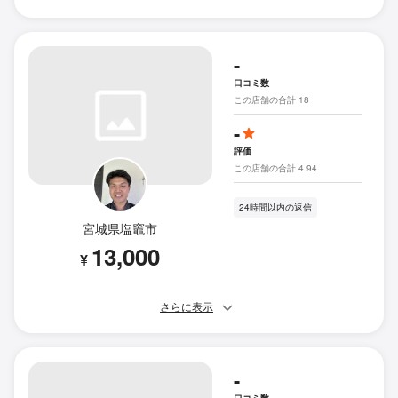
-
口コミ数
この店舗の合計 18
-
評価
この店舗の合計 4.94
24時間以内の返信
宮城県塩竈市
13,000
¥
さらに表示
-
口コミ数