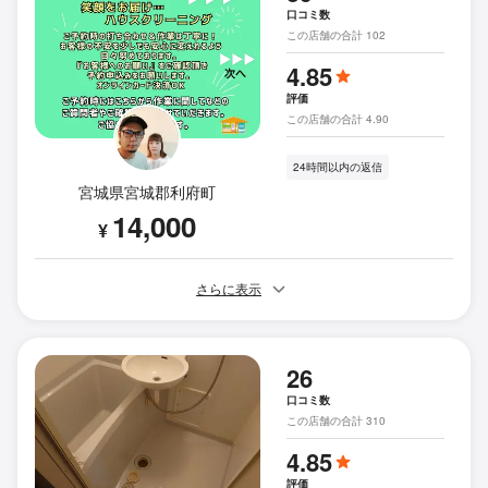
口コミ数
この店舗の合計 102
4.85
評価
この店舗の合計 4.90
24時間以内の返信
宮城県宮城郡利府町
14,000
¥
さらに表示
26
口コミ数
この店舗の合計 310
4.85
評価