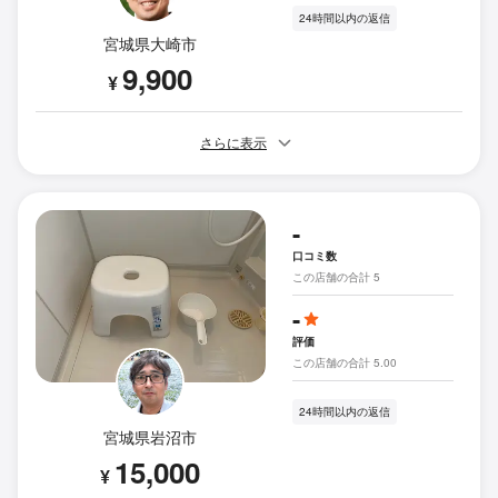
24時間以内の返信
宮城県大崎市
9,900
¥
さらに表示
-
口コミ数
この店舗の合計 5
-
評価
この店舗の合計 5.00
24時間以内の返信
宮城県岩沼市
15,000
¥