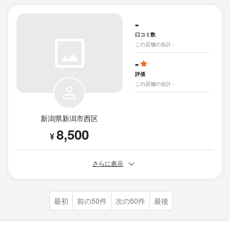
-
口コミ数
この店舗の合計 -
-
評価
この店舗の合計 -
新潟県新潟市西区
8,500
¥
さらに表示
最初
前の50件
次の50件
最後