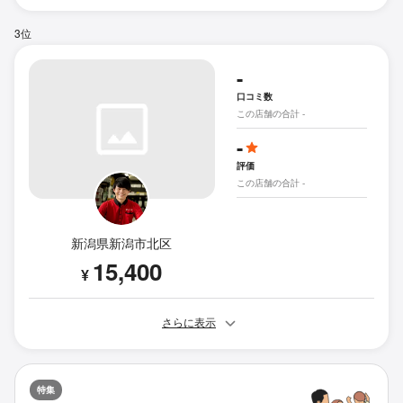
3位
-
口コミ数
この店舗の合計 -
-
評価
この店舗の合計 -
新潟県新潟市北区
15,400
¥
さらに表示
特集