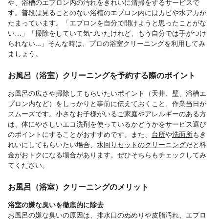
や、浴槽のエプロン内の汚れをきれいに清掃をするサービスで
す。普段は見ることのない浴槽のエプロン内にはカビや水アカが
たまっています。「エプロンを自分で開けようと思ったことがな
い…」「掃除をしていて気づいたけれど、もう自分では手がつけ
られない...」そんな時は、プロの浴室クリーニングを利用してみ
ましょう。
お風呂（浴室）クリーニングを予約する際のポイント
お風呂の広さや掃除してもらいたいポイント（天井、壁、浴槽エ
プロン内など）をしっかりと事前に伝えておくこと、作業当日が
スムーズです。小さなお子様がいるご家庭やアレルギーのある方
は、体にやさしいエコ洗剤を使っているかどうかをサービス選び
のポイントにすることがおすすめです。また、
台所
や
洗面所
もき
れいにしてもらいたい場合、
水回りセットのクリーニング
だと料
金がおトクになる場合があります。ぜひそちらもチェックしてみ
てください。
お風呂（浴室）クリーニングのメリット
浴室の嫌な臭いを徹底的に除去
お風呂の嫌な臭いの原因は、排水口のぬめりや皮脂汚れ、エプロ