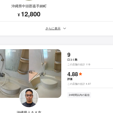
沖縄県中頭郡嘉手納町
12,800
¥
さらに表示
9
口コミ数
この店舗の合計 119
4.88
評価
この店舗の合計 4.97
24時間以内の返信
沖縄県うるま市