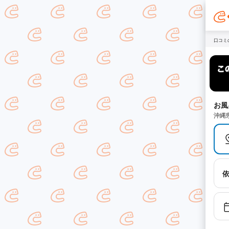
口コミ
お風
沖縄