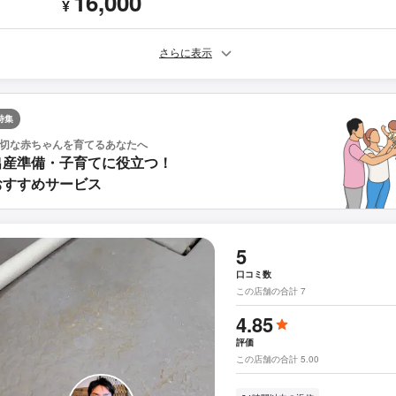
16,000
¥
さらに表示
特集
切な赤ちゃんを育てるあなたへ
出産準備・子育てに役立つ！
おすすめサービス
5
口コミ数
この店舗の合計 7
4.85
評価
この店舗の合計 5.00