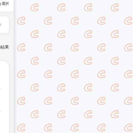
を選択
の結果