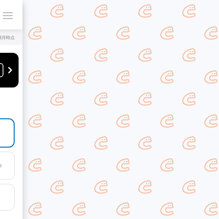
年8月時点