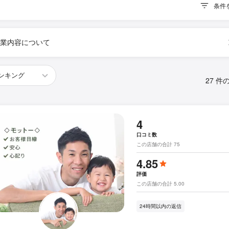
条件
業内容について
27 件
4
口コミ数
この店舗の合計 75
4.85
評価
この店舗の合計 5.00
24時間以内の返信