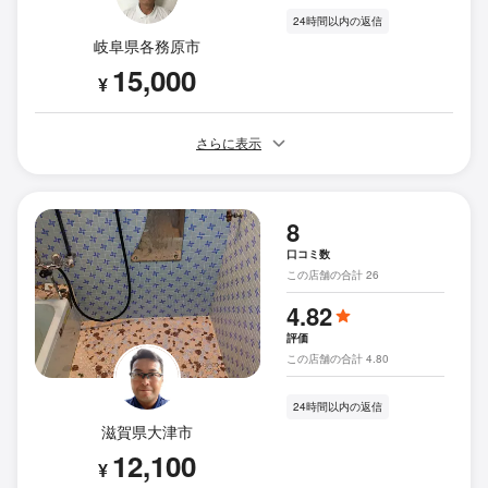
24時間以内の返信
岐阜県各務原市
15,000
¥
さらに表示
8
口コミ数
この店舗の合計 26
4.82
評価
この店舗の合計 4.80
24時間以内の返信
滋賀県大津市
12,100
¥