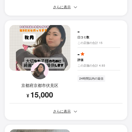
さらに表示
-
口コミ数
この店舗の合計 15
-
評価
この店舗の合計 4.93
24時間以内の返信
京都府京都市伏見区
15,000
¥
さらに表示