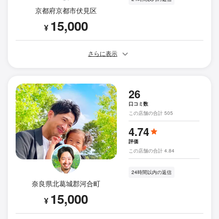
京都府京都市伏見区
15,000
¥
さらに表示
26
口コミ数
この店舗の合計 505
4.74
評価
この店舗の合計 4.84
24時間以内の返信
奈良県北葛城郡河合町
15,000
¥