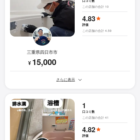
口コミ数
この店舗の合計 10
4.83
評価
この店舗の合計 4.59
三重県四日市市
15,000
¥
さらに表示
1
口コミ数
この店舗の合計 41
4.82
評価