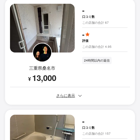
-
口コミ数
この店舗の合計 67
-
評価
この店舗の合計 4.95
24時間以内の返信
三重県桑名市
13,000
¥
さらに表示
-
口コミ数
この店舗の合計 157