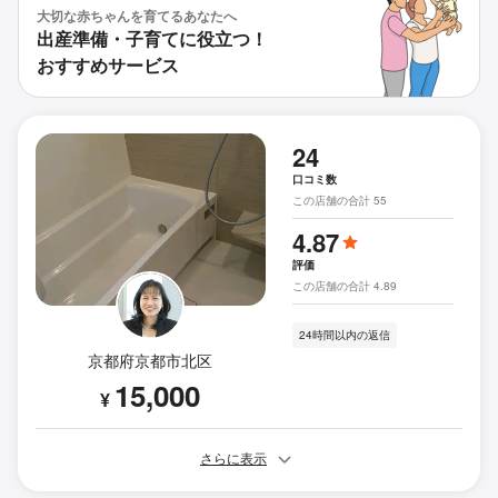
大切な赤ちゃんを育てるあなたへ
出産準備・子育てに役立つ！
おすすめサービス
24
口コミ数
この店舗の合計 55
4.87
評価
この店舗の合計 4.89
24時間以内の返信
京都府京都市北区
15,000
¥
さらに表示