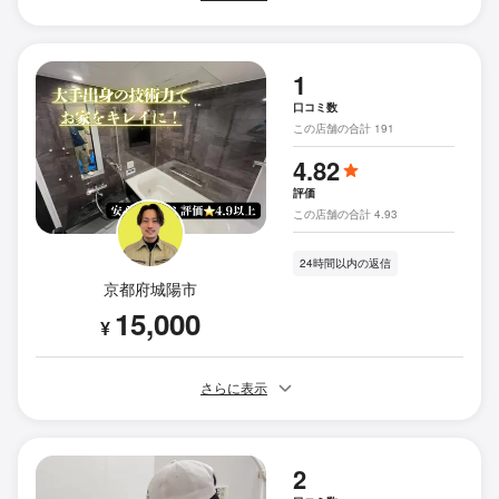
1
口コミ数
この店舗の合計 191
4.82
評価
この店舗の合計 4.93
24時間以内の返信
京都府城陽市
15,000
¥
さらに表示
2