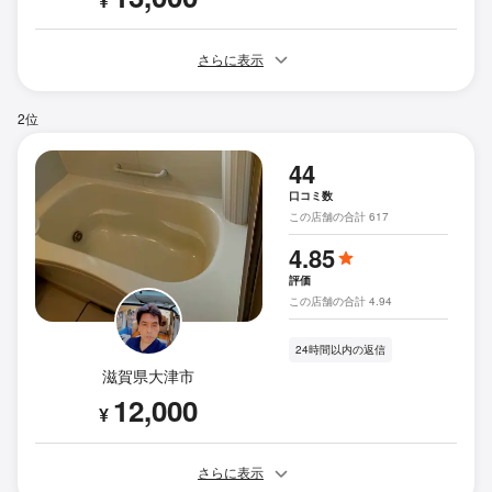
¥
さらに表示
2位
44
口コミ数
この店舗の合計 617
4.85
評価
この店舗の合計 4.94
24時間以内の返信
滋賀県大津市
12,000
¥
さらに表示