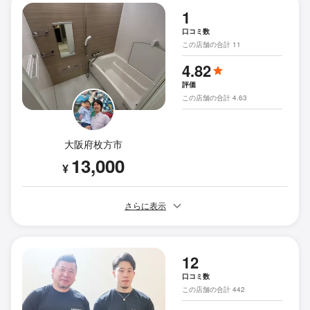
1
口コミ数
この店舗の合計 11
4.82
評価
この店舗の合計 4.63
大阪府枚方市
13,000
¥
さらに表示
12
口コミ数
この店舗の合計 442