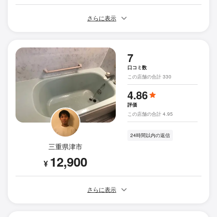
さらに表示
7
口コミ数
この店舗の合計 330
4.86
評価
この店舗の合計 4.95
24時間以内の返信
三重県津市
12,900
¥
さらに表示