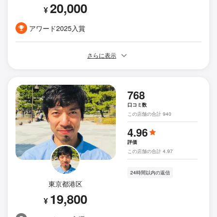
20,000
¥
アワード2025入賞
さらに表示
768
口コミ数
この店舗の合計 940
4.96
評価
この店舗の合計 4.97
24時間以内の返信
東京都港区
19,800
¥