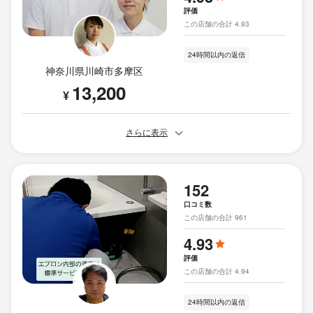
評価
この店舗の合計 4.93
24時間以内の返信
神奈川県川崎市多摩区
13,200
¥
さらに表示
152
口コミ数
この店舗の合計 961
4.93
評価
この店舗の合計 4.94
24時間以内の返信