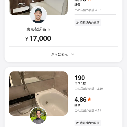
評価
この店舗の合計 4.87
24時間以内の返信
東京都調布市
17,000
¥
さらに表示
190
口コミ数
この店舗の合計 1,326
4.86
評価
この店舗の合計 4.91
24時間以内の返信