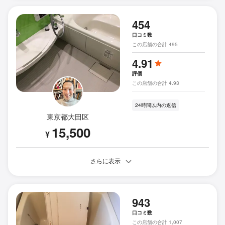
454
口コミ数
この店舗の合計 495
4.91
評価
この店舗の合計 4.93
24時間以内の返信
東京都大田区
15,500
¥
さらに表示
943
口コミ数
この店舗の合計 1,007