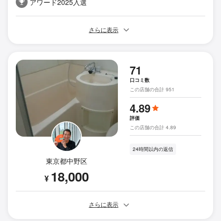
アワード2025入選
さらに表示
71
口コミ数
この店舗の合計 951
4.89
評価
この店舗の合計 4.89
24時間以内の返信
東京都中野区
18,000
¥
さらに表示