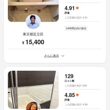
4.91
評価
この店舗の合計 4.91
24時間以内の返信
東京都足立区
15,400
¥
さらに表示
129
口コミ数
この店舗の合計 399
4.85
評価
この店舗の合計 4.89