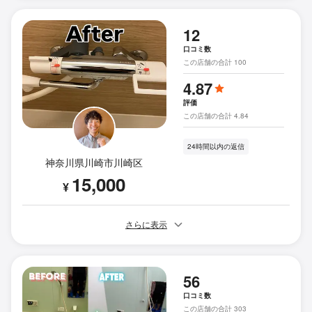
12
口コミ数
この店舗の合計 100
4.87
評価
この店舗の合計 4.84
24時間以内の返信
神奈川県川崎市川崎区
15,000
¥
さらに表示
56
口コミ数
この店舗の合計 303