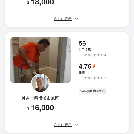
18,000
¥
さらに表示
56
口コミ数
この店舗の合計 443
4.76
評価
この店舗の合計 4.74
24時間以内の返信
神奈川県横浜市旭区
16,000
¥
さらに表示