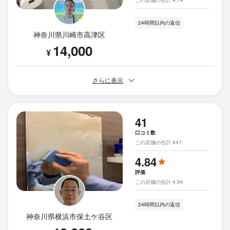
24時間以内の返信
神奈川県川崎市高津区
14,000
¥
さらに表示
41
口コミ数
この店舗の合計 447
4.84
評価
この店舗の合計 4.94
24時間以内の返信
神奈川県横浜市保土ケ谷区