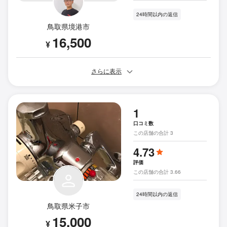
24時間以内の返信
鳥取県境港市
16,500
¥
さらに表示
1
口コミ数
この店舗の合計 3
4.73
評価
この店舗の合計 3.66
24時間以内の返信
鳥取県米子市
15,000
¥