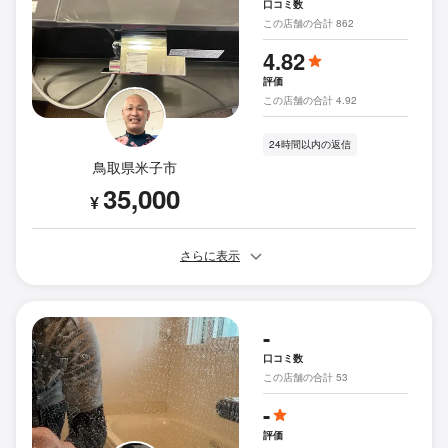
口コミ数
この店舗の合計 862
4.82
評価
この店舗の合計 4.92
24時間以内の返信
鳥取県米子市
35,000
¥
さらに表示
-
口コミ数
この店舗の合計 53
-
評価