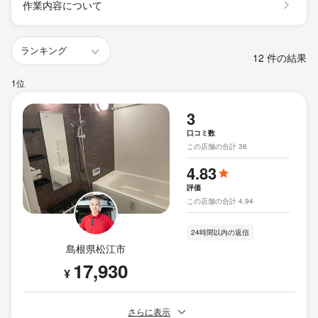
作業内容について
12 件の結果
1位
3
口コミ数
この店舗の合計 36
4.83
評価
この店舗の合計 4.94
24時間以内の返信
島根県松江市
17,930
¥
さらに表示