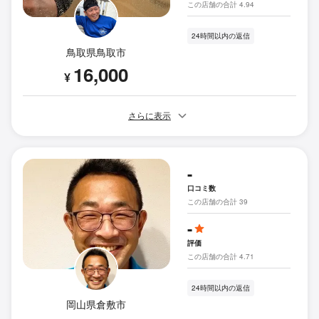
この店舗の合計 4.94
24時間以内の返信
鳥取県鳥取市
16,000
¥
さらに表示
-
口コミ数
この店舗の合計 39
-
評価
この店舗の合計 4.71
24時間以内の返信
岡山県倉敷市