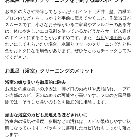
お風呂の広さや掃除してもらいたいポイント（天井、壁、浴槽エ
プロン内など）をしっかりと事前に伝えておくこと、作業当日が
スムーズです。小さなお子様がいるご家庭やアレルギーのある方
は、体にやさしいエコ洗剤を使っているかどうかをサービス選び
のポイントにすることがおすすめです。また、
台所
や
洗面所
もき
れいにしてもらいたい場合、
水回りセットのクリーニング
だと料
金がおトクになる場合があります。ぜひそちらもチェックしてみ
てください。
お風呂（浴室）クリーニングのメリット
浴室の嫌な臭いを徹底的に除去
お風呂の嫌な臭いの原因は、排水口のぬめりや皮脂汚れ、エプロ
ン内部のカビ、床のぬめりの可能性が高いです。プロのお風呂掃
除では、そうした臭いのもとを徹底的に排除します。
頑固な浴室のカビも見違えるほどきれいに
浴室内の湿気や温度、皮脂などの汚れは、カビが繁殖しやすい状
態になっています。パッキンに蓄積したカビ汚れもしっかり落と
します。