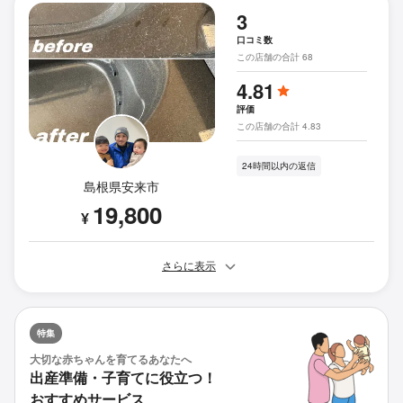
3
口コミ数
この店舗の合計 68
4.81
評価
この店舗の合計 4.83
24時間以内の返信
島根県安来市
19,800
¥
さらに表示
特集
大切な赤ちゃんを育てるあなたへ
出産準備・子育てに役立つ！
おすすめサービス