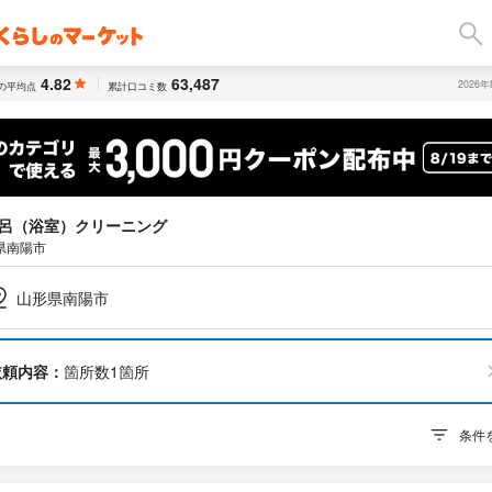
4.82
63,487
2026
の平均点
累計口コミ数
呂（浴室）クリーニング
県南陽市
山形県南陽市
依頼内容：
箇所数1箇所
条件