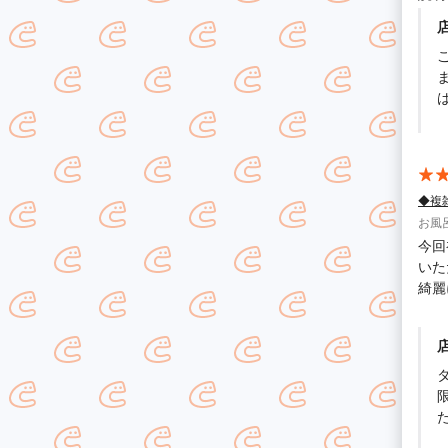
◆複
お風
今回
いた
綺麗
消え
うに
丁寧
よろ