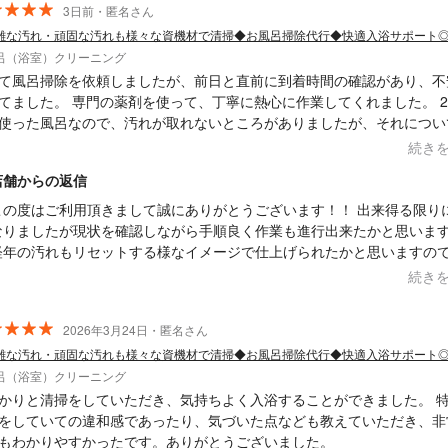
3日前・匿名さん
雑な汚れ・頑固な汚れも様々な資機材で清掃◆お風呂掃除代行◆快適入浴サポート
呂（浴室）クリーニング
て風呂掃除を依頼しましたが、前日と直前に到着時間の確認があり、不
てました。 専門の薬剤を使って、丁寧に熱心に作業してくれました。 2
使った風呂なので、汚れが取れないところがありましたが、それについ
んと説明してくれましたし、風呂の蓋まできれいにしてくれました。 
続き
きない天井や換気扇、エプロン内部の掃除が、大手の会社よりかなり安
店舗からの返信
ので満足です。
この度はご利用頂きまして誠にありがとうございます！！ 出来得る限り
なりましたが現状を確認しながら手順良く作業も進行出来たかと思いま
経年の汚れもリセットする様なイメージで仕上げられたかと思いますの
これからのご入浴の際にも快適にお使い頂ければ幸いでございます。 ま
続き
手伝いが必要な際にはぜひお声掛け・ご依頼頂ければと思います。 今後
何卒よろしくお願い致します。 Saskene 齋藤一貴
2026年3月24日・匿名さん
雑な汚れ・頑固な汚れも様々な資機材で清掃◆お風呂掃除代行◆快適入浴サポート
呂（浴室）クリーニング
かりと清掃をしていただき、気持ちよく入浴することができました。 
をしていての違和感であったり、気づいた点なども教えていただき、非
もわかりやすかったです。ありがとうございました。