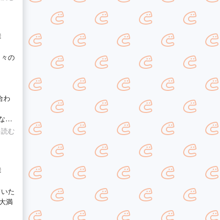
◎
日々の
合わ
ま
な際
を読む
◎
ていた
大満