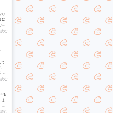
おり
りに
お手
組ん
を読む
◎
して
が、
には
くよ
を読む
かけて
たら
得る
 ま
 は
しく
を読む