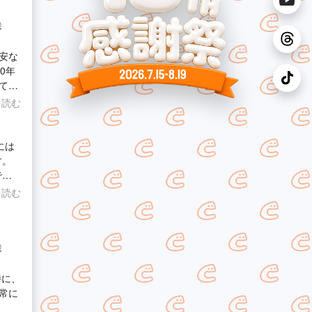
◎
安な
0年
ては
自分で
を読む
くで
には
す。
で、
たお
を読む
とも
◎
特に、
常に