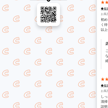
◆複
お風
初め
く待
以上
きち
はで
きた
◆複
お風
しっ
清掃
説明