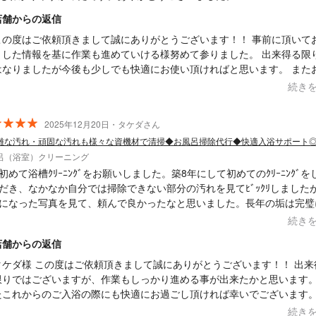
店舗からの返信
この度はご依頼頂きまして誠にありがとうございます！！ 事前に頂いて
ました情報を基に作業も進めていける様努めて参りました。 出来得る限
はなりましたが今後も少しでも快適にお使い頂ければと思います。 また
伝いが必要な際にはハウスクリーニングなどは水回りを中心にメニュー
続き
でおります。 ぜひお声掛け・ご依頼頂ければ幸いでございます。 何卒よろし
くお願い致します。 Saskene 齋藤一貴
2025年12月20日・タケダさん
雑な汚れ・頑固な汚れも様々な資機材で清掃◆お風呂掃除代行◆快適入浴サポート
呂（浴室）クリーニング
初めて浴槽ｸﾘｰﾆﾝｸﾞをお願いしました。築8年にして初めてのｸﾘｰﾆﾝｸﾞを
だき、なかなか自分では掃除できない部分の汚れを見てﾋﾞｯｸﾘしました
になった写真を見て、頼んで良かったなと思いました。長年の垢は完璧
ないとのことだったので、本日綺麗にしていただいた状態がなるべく続
続き
、教えていただいた予防方法を参考に維持していきたいです。 長時間
店舗からの返信
に作業をしていただき、ありがとうございました！また機会がありまし
しくお願いします。
タケダ様 この度はご依頼頂きまして誠にありがとうございます！！ 出来
限りではございますが、作業もしっかり進める事が出来たかと思います。
たこれからのご入浴の際にも快適にお過ごし頂ければ幸いでございます。
い、また必要な際にはお声掛け・ご依頼頂ければと思います。 何卒よろ
続き