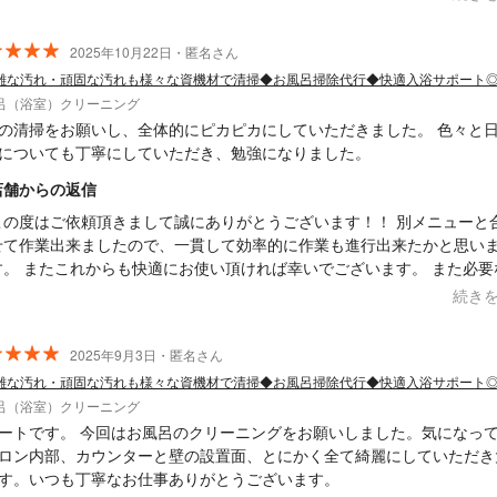
お願い致します。 Saskene 齋藤一貴
2025年10月22日・匿名さん
雑な汚れ・頑固な汚れも様々な資機材で清掃◆お風呂掃除代行◆快適入浴サポート
呂（浴室）クリーニング
の清掃をお願いし、全体的にピカピカにしていただきました。 色々と
についても丁寧にしていただき、勉強になりました。
店舗からの返信
この度はご依頼頂きまして誠にありがとうございます！！ 別メニューと
せて作業出来ましたので、一貫して効率的に作業も進行出来たかと思い
す。 またこれからも快適にお使い頂ければ幸いでございます。 また必要
はお声掛け・ご依頼頂ければと思います。 何卒よろしくお願い致します。
続き
askene 齋藤一貴
2025年9月3日・匿名さん
雑な汚れ・頑固な汚れも様々な資機材で清掃◆お風呂掃除代行◆快適入浴サポート
呂（浴室）クリーニング
ートです。 今回はお風呂のクリーニングをお願いしました。気になっ
ロン内部、カウンターと壁の設置面、とにかく全て綺麗にしていただき
す。いつも丁寧なお仕事ありがとうございます。