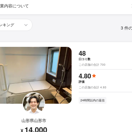
業内容について
3 件
48
口コミ数
この店舗の合計 700
4.80
評価
この店舗の合計 4.93
24時間以内の返信
山形県山形市
14,000
¥