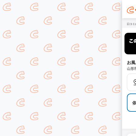
口コミ
お風
山形