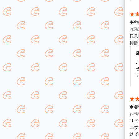
◆複
お風
風呂
掃除
に
S
◆複
お風
リピ
エプ
足で