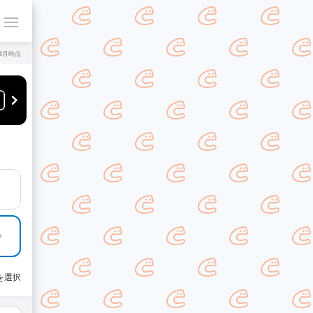
年8月時点
を選択