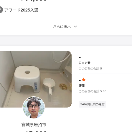
アワード2025入選
さらに表示
-
口コミ数
この店舗の合計 5
-
評価
この店舗の合計 5.00
24時間以内の返信
宮城県岩沼市