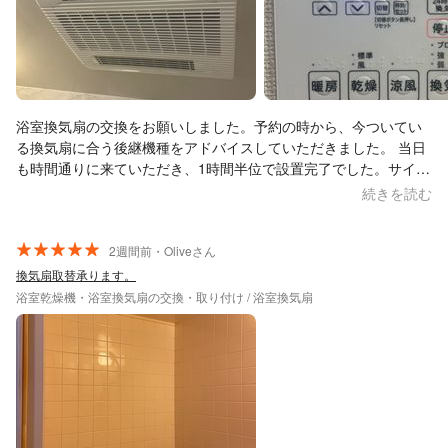
浴室換気扇の交換をお願いしました。予約の時から、今ついてい
る換気扇に合う後継機種をアドバイスしていただきました。 当日
も時間通りに来ていただき、1時間半位で設置完了でした。サイズ
もぴったりで綺麗な仕上がりでした。 お互いの愛犬（トイプード
続きを読む
ル）の話で談笑し、とても感じの良い方でした。 また、何かあれ
ばお願いしたいと思います。 ありがとうございました。
2週間前・Oliveさん
換気扇取替承ります。
浴室乾燥機・浴室換気扇の交換・取り付け / 浴室換気扇