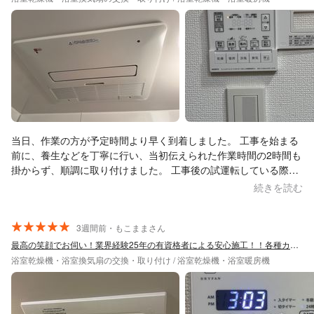
当日、作業の方が予定時間より早く到着しました。 工事を始まる
前に、養生などを丁寧に行い、当初伝えられた作業時間の2時間も
掛からず、順調に取り付けました。 工事後の試運転している際
に、使い方など、詳しく説明していただき、とっても安心しまし
続きを読む
た。 次回からまたぜひ依頼したいと思います。 大満足です。本当
にありがとうございました。
3週間前・もこままさん
最高の笑顔でお伺い！業界経験25年の有資格者による安心施工！！各種カード利用可能
浴室乾燥機・浴室換気扇の交換・取り付け / 浴室乾燥機・浴室暖房機