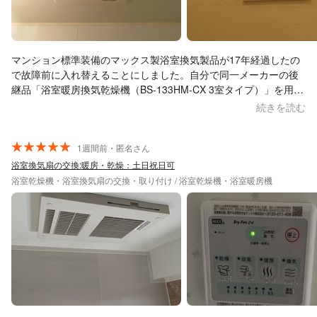
マンション標準装備のマックス製浴室換気製品が17年経過したの
で故障前に入れ替えることにしました。自分で同一メーカーの後
継品「浴室暖房換気乾燥機（BS-133HM-CX 3室タイプ）」を用
意。製品内訳は、浴室天井埋込の本体機器、浴室入口壁面の操作
続きを読む
パネル、洗面室とトイレ各々の天井吸込みグリルです。作業費は
23,000円＋3室タイプ用の費用追加4000円、合計27,000円でし
た。作業品質と価格に満足です。
1週間前・匿名さん
浴室換気扇の交換:暖房・乾燥：土日祝日可
浴室乾燥機・浴室換気扇の交換・取り付け / 浴室乾燥機・浴室暖房機