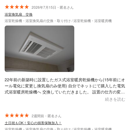
2026年7月15日・匿名さん
浴室換気扇 交換
浴室乾燥機・浴室換気扇の交換・取り付け / 浴室乾燥機・浴室暖房機
22年前の新築時に設置したガス式浴室暖房乾燥機から(15年前にオ
ール電化に変更し換気扇のみ使用) 自分でネットにて購入した電気
式浴室暖房乾燥機へ 交換していただきました。 設置の仕方の変更
に伴い、天井の補強が必要で 追加料金が発生しましたが 機器代，
続きを読む
工事代を足しても設備業者に頼むより 安く済みました。 また作業
も丁寧でよかったです。 ありがとうございました。
2週間前・匿名さん
土日祝もOK！安心の損害保険加入！
浴室乾燥機・浴室換気扇の交換・取り付け / 浴室乾燥機・浴室暖房機