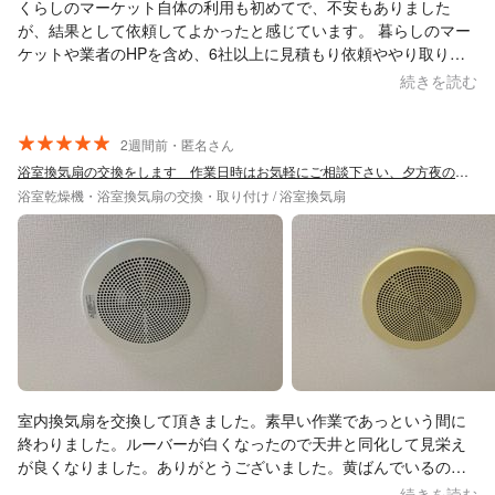
くらしのマーケット自体の利用も初めてで、不安もありました
が、結果として依頼してよかったと感じています。 暮らしのマー
ケットや業者のHPを含め、6社以上に見積もり依頼ややり取りを
しましたが、なかなか決めきれずにいました。途中からメールの
続きを読む
返信が来なくなる業者もあり、不安に感じることもありました。
一人暮らしということもあり、少しでも不安を感じる業者とは取
引するのが怖く、慎重に検討していました。 その中で、こちらは
2週間前・匿名さん
終始質問にも丁寧にご対応いただき、安心してやり取りを進める
浴室換気扇の交換をします 作業日時はお気軽にご相談下さい、夕方夜の対応も可能です
ことができました。価格面でも納得感があり、ぜひお任せしたい
浴室乾燥機・浴室換気扇の交換・取り付け / 浴室換気扇
と思える業者様でした。 手際よく作業してくださり、こちらの質
問に対しても丁寧に説明していただけたので、安心してお任せす
ることができました。 また、チャイムを鳴らす前にお電話でご連
絡くださるなどの細やかな配慮もあり、とてもありがたかったで
す。 また何かございましたら、ぜひお願いしたいと思います。皆
さまにもおすすめできる業者様です。
室内換気扇を交換して頂きました。素早い作業であっという間に
終わりました。ルーバーが白くなったので天井と同化して見栄え
が良くなりました。ありがとうございました。黄ばんでいるのは
交換前です。
続きを読む