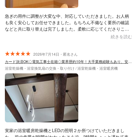
急ぎの用件に調整が大変な中、対応していただきました。お人柄
も良く安心してお任せできました。もちろん不備なく要所の確認
などと共に取り替えは完了しました。柔軟に応じてくださりこの
度、大変助かりました。またお願いできる時がありましたらよろ
続きを読む
しくお願いします^_^
2026年7月14日・匿名さん
カード決済OK◇電気工事士在籍◇業界歴約10年！大手業務経験もあり、安心の実績！
浴室乾燥機・浴室換気扇の交換・取り付け / 浴室乾燥機・浴室暖房機
実家の浴室暖房乾燥機とLEDの照明２か所つけていただきまし
た。 前の作業が時間がかかったそうで、2時間ちょっと遅れて来