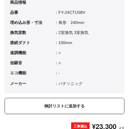
商品情報
品番
：FY-24CTUS8V
埋め込み形・寸法
：角形 240mm
換気室数
：2室換気 3室換気
接続ダクト
：100mm
速調機能
：○
低騒音
：○
エコ機能
：-
メーカー
：パナソニック
検討リストに追加する
¥23,300
工事費込
より