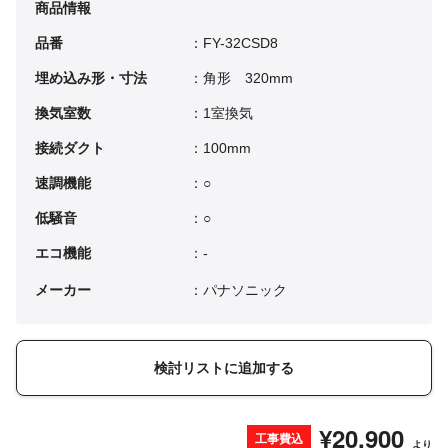
商品情報
品番
：FY-32CSD8
埋め込み形・寸法
：角形 320mm
換気室数
：1室換気
接続ダクト
：100mm
速調機能
：○
低騒音
：○
エコ機能
：-
メーカー
：パナソニック
検討リストに追加する
¥20,900
工事費込
より