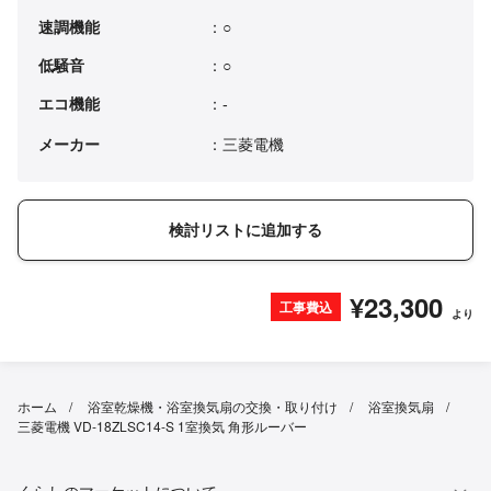
速調機能
：○
低騒音
：○
エコ機能
：-
メーカー
：三菱電機
検討リストに追加する
¥23,300
工事費込
より
ホーム
浴室乾燥機・浴室換気扇の交換・取り付け
浴室換気扇
三菱電機 VD-18ZLSC14-S 1室換気 角形ルーバー