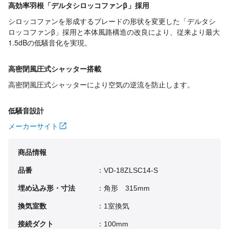
高効率羽根「デルタシロッコファンβ」採用
シロッコファンを形成するブレードの形状を変更した「デルタシ
ロッコファンβ」採用と本体風路構造の改良により、従来より最大
1.5dBの低騒音化を実現。
高密閉風圧式シャッター搭載
高密閉風圧式シャッターにより空気の逆流を防止します。
低騒音設計
メーカーサイト
商品情報
品番
：VD-18ZLSC14-S
埋め込み形・寸法
：角形 315mm
換気室数
：1室換気
接続ダクト
：100mm