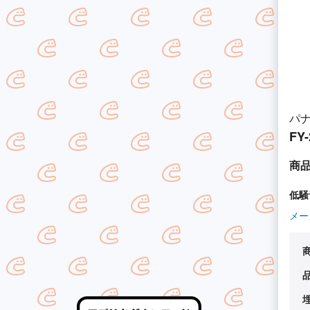
パ
FY
商
低騒
メー