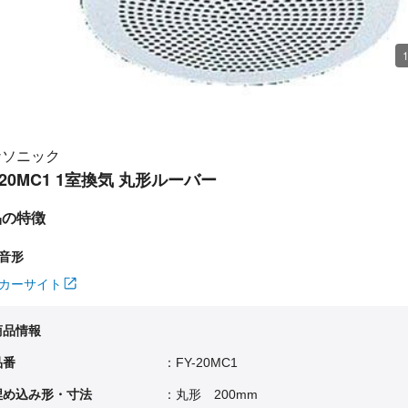
1
ナソニック
-20MC1 1室換気 丸形ルーバー
品の特徴
音形
カーサイト
商品情報
品番
：FY-20MC1
埋め込み形・寸法
：丸形 200mm