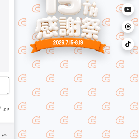
0
より
FY-