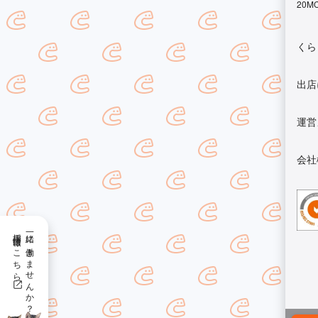
20M
くら
出店
運営
会社
採用情報はこちら
一緒に働きませんか？