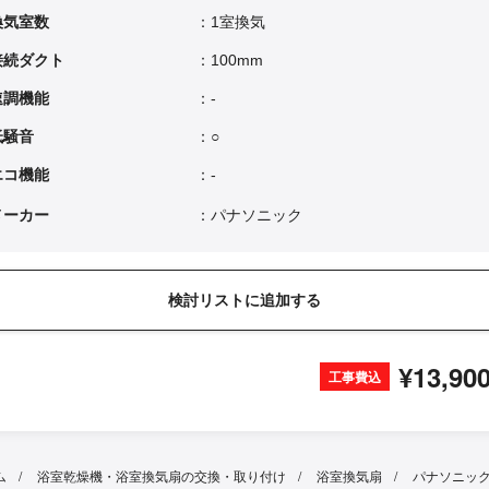
換気室数
：1室換気
接続ダクト
：100mm
速調機能
：-
低騒音
：○
エコ機能
：-
メーカー
：パナソニック
検討リストに追加する
¥13,90
工事費込
ム
浴室乾燥機・浴室換気扇の交換・取り付け
浴室換気扇
パナソニック 