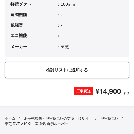
接続ダクト
：100mm
速調機能
：-
低騒音
：-
エコ機能
：-
メーカー
：東芝
検討リストに追加する
¥14,900
工事費込
より
ホーム
浴室乾燥機・浴室換気扇の交換・取り付け
浴室換気扇
東芝 DVF-A10K4 1室換気 角形ルーバー