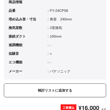
商品情報
品番
：FY-24CPS8
埋め込み形・寸法
：角形 240mm
換気室数
：2室換気
接続ダクト
：100mm
速調機能
：-
低騒音
：○
エコ機能
：-
メーカー
：パナソニック
検討リストに追加する
¥16,000
工事費込
より