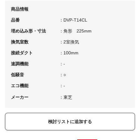
商品情報
品番
：DVP-T14CL
埋め込み形・寸法
：角形 225mm
換気室数
：2室換気
接続ダクト
：100mm
速調機能
：-
低騒音
：○
エコ機能
：-
メーカー
：東芝
検討リストに追加する