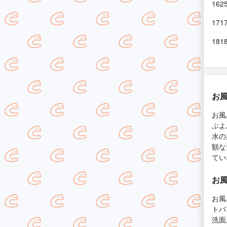
16
17
18
お
お風
ぶよ
水の
額な
てい
お
お風
トバ
洗面