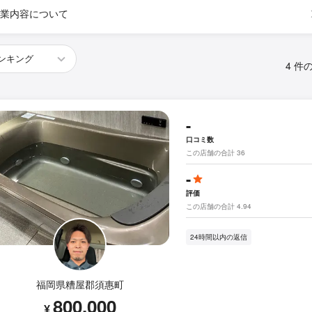
業内容について
4 件
-
口コミ数
この店舗の合計 36
-
評価
この店舗の合計 4.94
24時間以内の返信
福岡県糟屋郡須惠町
800,000
¥