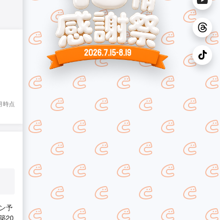
7月時点
ン予
築20