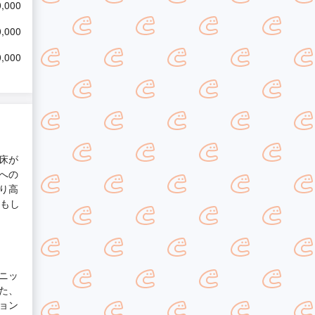
,000
,000
,000
床が
への
り高
何もし
ニッ
た、
ョン