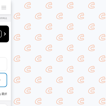
年8月時点
を選択