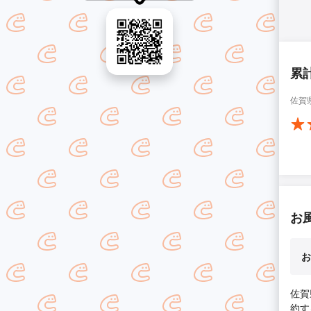
累
佐賀
お
お
佐賀
約す