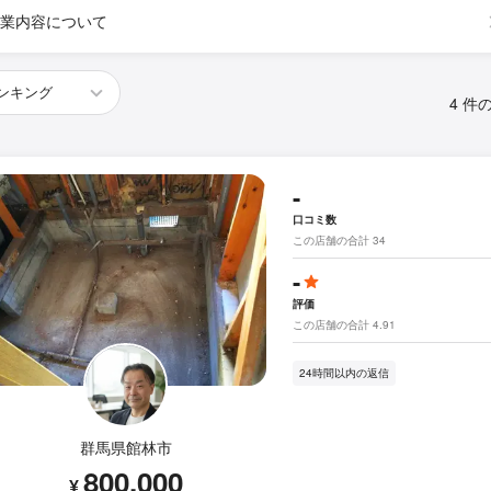
業内容について
4 件
-
口コミ数
この店舗の合計 34
-
評価
この店舗の合計 4.91
24時間以内の返信
群馬県館林市
800,000
¥