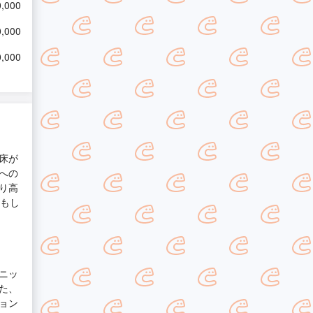
,000
,000
,000
床が
への
り高
何もし
ニッ
た、
ョン