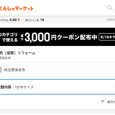
4.88
19
2026
の平均点
累計口コミ数
呂（浴室）リフォーム
県深谷市
埼玉県深谷市
依頼内容：
1216サイズ
条件