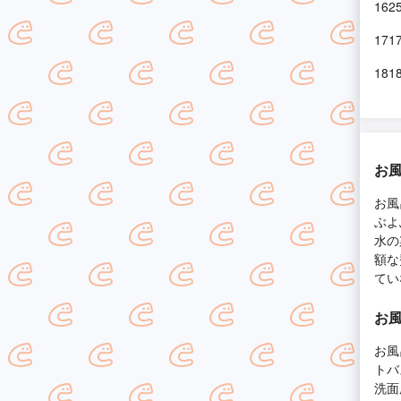
16
17
18
お
お風
ぶよ
水の
額な
てい
お
お風
トバ
洗面