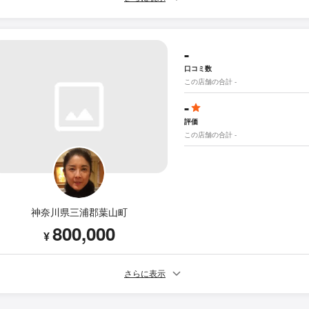
-
口コミ数
この店舗の合計 -
-
評価
この店舗の合計 -
神奈川県三浦郡葉山町
800,000
¥
さらに表示