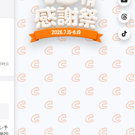
8月時点
ン予
築20