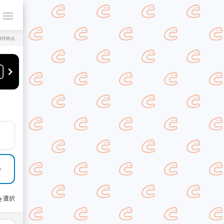
年8月時点
を選択