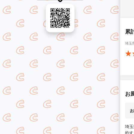
累
埼玉
お
お
埼玉
約す