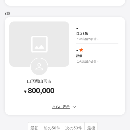
2位
-
口コミ数
この店舗の合計 -
-
評価
この店舗の合計 -
山形県山形市
800,000
¥
さらに表示
最初
前の50件
次の50件
最後