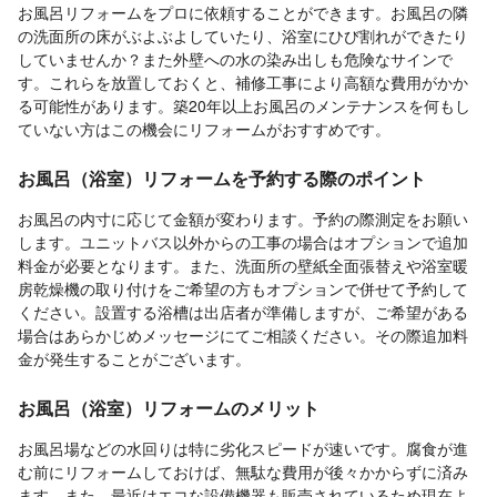
お風呂リフォームをプロに依頼することができます。お風呂の隣
の洗面所の床がぶよぶよしていたり、浴室にひび割れができたり
していませんか？また外壁への水の染み出しも危険なサインで
す。これらを放置しておくと、補修工事により高額な費用がかか
る可能性があります。築20年以上お風呂のメンテナンスを何もし
ていない方はこの機会にリフォームがおすすめです。
お風呂（浴室）リフォームを予約する際のポイント
お風呂の内寸に応じて金額が変わります。予約の際測定をお願い
します。ユニットバス以外からの工事の場合はオプションで追加
料金が必要となります。また、洗面所の壁紙全面張替えや浴室暖
房乾燥機の取り付けをご希望の方もオプションで併せて予約して
ください。設置する浴槽は出店者が準備しますが、ご希望がある
場合はあらかじめメッセージにてご相談ください。その際追加料
金が発生することがございます。
お風呂（浴室）リフォームのメリット
お風呂場などの水回りは特に劣化スピードが速いです。腐食が進
む前にリフォームしておけば、無駄な費用が後々かからずに済み
ます。また、最近はエコな設備機器も販売されているため現在よ