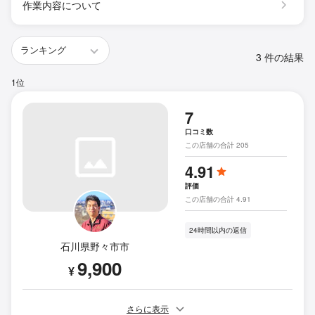
作業内容について
3 件の結果
1位
7
口コミ数
この店舗の合計 205
4.91
評価
この店舗の合計 4.91
24時間以内の返信
石川県野々市市
9,900
¥
さらに表示