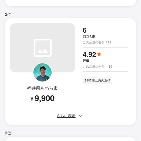
2位
6
口コミ数
この店舗の合計 122
4.92
評価
この店舗の合計 4.89
24時間以内の返信
福井県あわら市
9,900
¥
さらに表示
3位