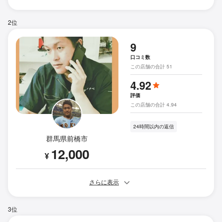
2位
9
口コミ数
この店舗の合計 51
4.92
評価
この店舗の合計 4.94
24時間以内の返信
群馬県前橋市
12,000
¥
さらに表示
3位