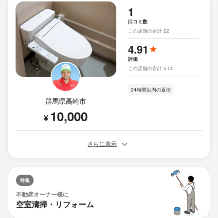
1
口コミ数
この店舗の合計 22
4.91
評価
この店舗の合計 5.00
24時間以内の返信
群馬県高崎市
10,000
¥
さらに表示
特集
不動産オーナー様に
空室清掃・リフォーム