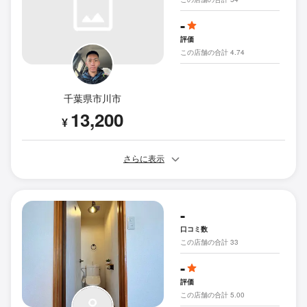
-
評価
この店舗の合計 4.74
千葉県市川市
13,200
¥
さらに表示
-
口コミ数
この店舗の合計 33
-
評価
この店舗の合計 5.00