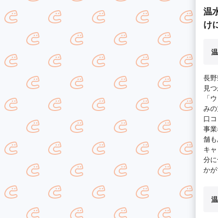
温
け
温
長野
見つ
「ウ
みの
口コ
事業
舗も
キャ
分に
かが
温