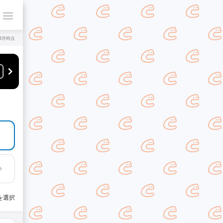
年8月時点
を選択