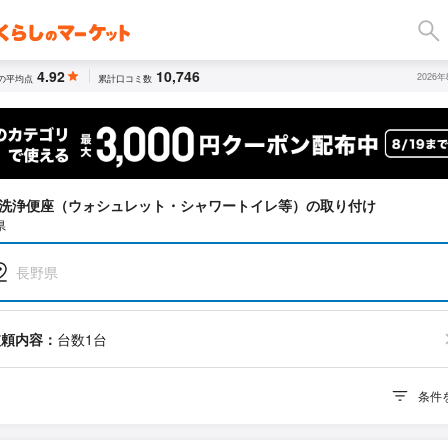
4.92
10,746
2026
の平均点
累計口コミ数
洗浄便座（ウォシュレット・シャワートイレ等）の取り付け
県
長野県
依頼内容：
台数1台
条件