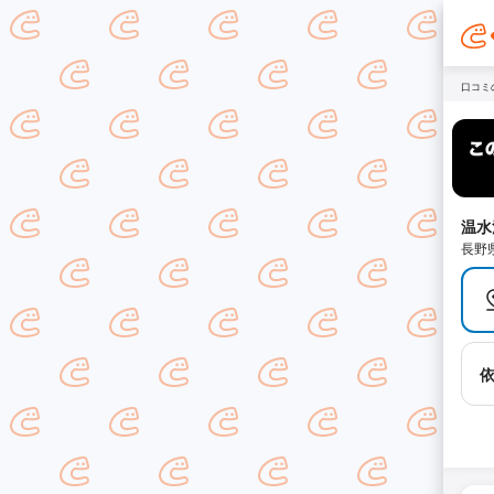
口コミ
温水
長野