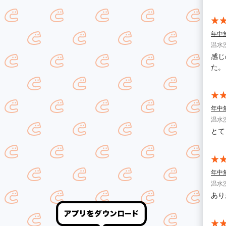
年中
温水
感じ
た。
年中
温水
とて
年中
温水
あり