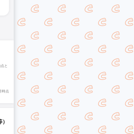
均点と
8月時点
等）