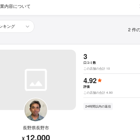
業内容について
2 件
3
口コミ数
この店舗の合計 10
4.92
評価
この店舗の合計 4.90
24時間以内の返信
長野県長野市
12,000
¥