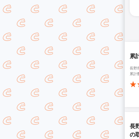
累
長野
累計
長
の