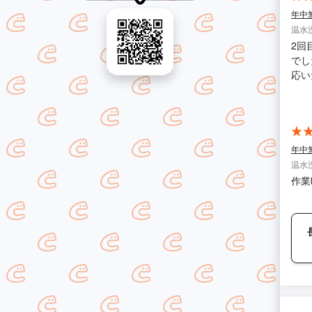
年中
温水
2回
でし
応い
す。
年中
温水
作業