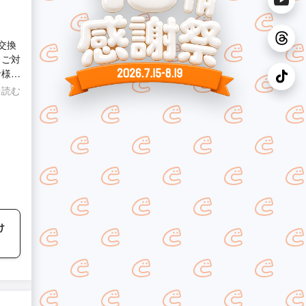
交換
々ご対
者様で
を読む
け