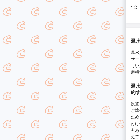
1台
温
温水
サー
しい
房機
温
約
設置
ご準
ため
付け
もあ
えて