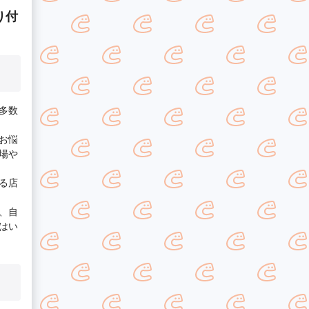
り付
多数
お悩
場や
る店
、自
はい